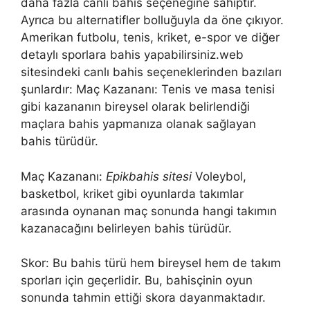
daha fazla canlı bahis seçeneğine sahiptir.
Ayrıca bu alternatifler bolluğuyla da öne çıkıyor.
Amerikan futbolu, tenis, kriket, e-spor ve diğer
detaylı sporlara bahis yapabilirsiniz.web
sitesindeki canlı bahis seçeneklerinden bazıları
şunlardır: Maç Kazananı: Tenis ve masa tenisi
gibi kazananın bireysel olarak belirlendiği
maçlara bahis yapmanıza olanak sağlayan
bahis türüdür.
Maç Kazananı:
Epikbahis sitesi
Voleybol,
basketbol, kriket gibi oyunlarda takımlar
arasında oynanan maç sonunda hangi takımın
kazanacağını belirleyen bahis türüdür.
Skor: Bu bahis türü hem bireysel hem de takım
sporları için geçerlidir. Bu, bahisçinin oyun
sonunda tahmin ettiği skora dayanmaktadır.