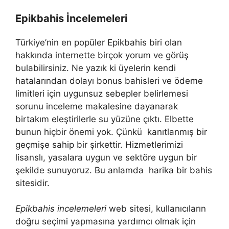
Epikbahis İncelemeleri
Türkiye’nin en popüler Epikbahis biri olan
hakkında internette birçok yorum ve görüş
bulabilirsiniz. Ne yazık ki üyelerin kendi
hatalarından dolayı bonus bahisleri ve ödeme
limitleri için uygunsuz sebepler belirlemesi
sorunu inceleme makalesine dayanarak
birtakım eleştirilerle su yüzüne çıktı. Elbette
bunun hiçbir önemi yok. Çünkü kanıtlanmış bir
geçmişe sahip bir şirkettir. Hizmetlerimizi
lisanslı, yasalara uygun ve sektöre uygun bir
şekilde sunuyoruz. Bu anlamda harika bir bahis
sitesidir.
Epikbahis incelemeleri
web sitesi, kullanıcıların
doğru seçimi yapmasına yardımcı olmak için