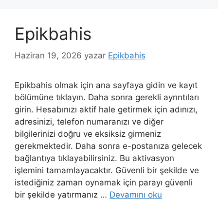
Epikbahis
Haziran 19, 2026
yazar
Epikbahis
Epikbahis olmak için ana sayfaya gidin ve kayıt
bölümüne tıklayın. Daha sonra gerekli ayrıntıları
girin. Hesabınızı aktif hale getirmek için adınızı,
adresinizi, telefon numaranızı ve diğer
bilgilerinizi doğru ve eksiksiz girmeniz
gerekmektedir. Daha sonra e-postanıza gelecek
bağlantıya tıklayabilirsiniz. Bu aktivasyon
işlemini tamamlayacaktır. Güvenli bir şekilde ve
istediğiniz zaman oynamak için parayı güvenli
bir şekilde yatırmanız …
Devamını oku