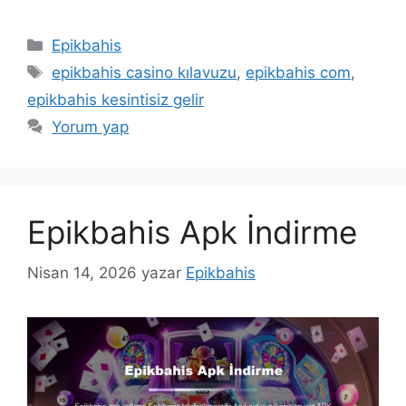
Kategoriler
Epikbahis
Etiketler
epikbahis casino kılavuzu
,
epikbahis com
,
epikbahis kesintisiz gelir
Yorum yap
Epikbahis Apk İndirme
Nisan 14, 2026
yazar
Epikbahis