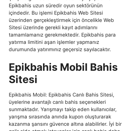
Epikbahis uzun süredir oyun sektörünün
içindedir. Bu işlemi Epikbahis Web Sitesi
üzerinden gerçekleştirmek için öncelikle Web
Sitesi üzerinde gerekli kayıt adımlarını
tamamlamanız gerekmektedir. Epikbahis para
yatırma limitini aşan işlemler yapmanız
durumunda yatırımınız geçersiz sayılacaktır.
Epikbahis Mobil Bahis
Sitesi
Epikbahis Mobil: Epikbahis Canlı Bahis Sitesi,
üyelerine avantajlı canlı bahis seçenekleri
sunmaktadır. Yarışmayı takip eden kullanıcılar,
yarışma sırasında anında kupon oluşturarak
kazanma şansını güvence altına alabilirler. İyi bir