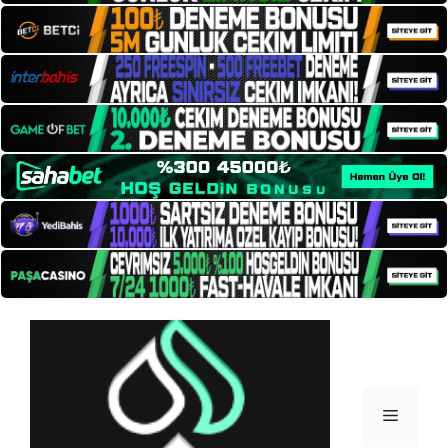
İçeriğe
atla
Menü