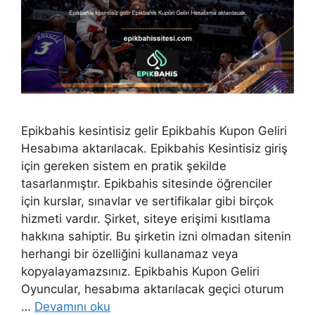
Epikbahis kesintisiz gelir Epikbahis Kupon Geliri
Hesabıma aktarılacak. Epikbahis Kesintisiz giriş
için gereken sistem en pratik şekilde
tasarlanmıştır. Epikbahis sitesinde öğrenciler
için kurslar, sınavlar ve sertifikalar gibi birçok
hizmeti vardır. Şirket, siteye erişimi kısıtlama
hakkına sahiptir. Bu şirketin izni olmadan sitenin
herhangi bir özelliğini kullanamaz veya
kopyalayamazsınız. Epikbahis Kupon Geliri
Oyuncular, hesabıma aktarılacak geçici oturum
…
Devamını oku