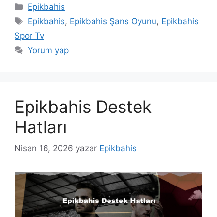
Kategoriler
Epikbahis
Etiketler
Epikbahis
,
Epikbahis Şans Oyunu
,
Epikbahis
Spor Tv
Yorum yap
Epikbahis Destek
Hatları
Nisan 16, 2026
yazar
Epikbahis