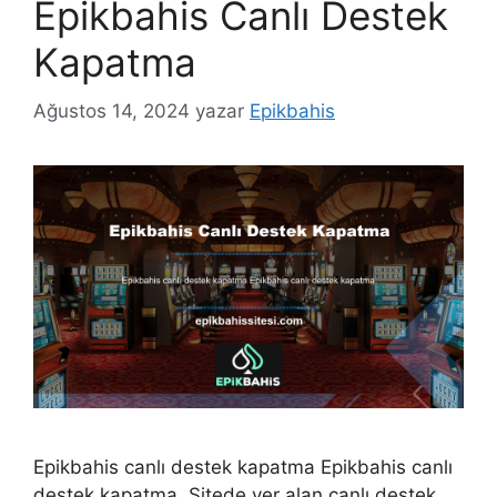
Epikbahis Canlı Destek
Kapatma
Ağustos 14, 2024
yazar
Epikbahis
Epikbahis canlı destek kapatma Epikbahis canlı
destek kapatma. Sitede yer alan canlı destek