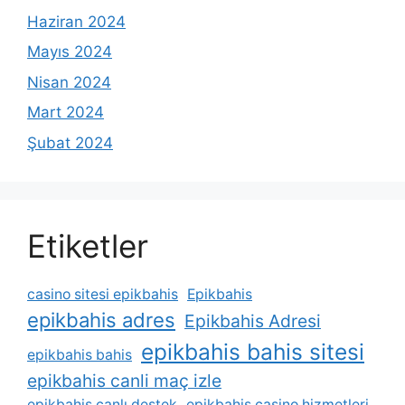
Haziran 2024
Mayıs 2024
Nisan 2024
Mart 2024
Şubat 2024
Etiketler
casino sitesi epikbahis
Epikbahis
epikbahis adres
Epikbahis Adresi
epikbahis bahis sitesi
epikbahis bahis
epikbahis canli maç izle
epikbahis canlı destek
epikbahis casino hizmetleri