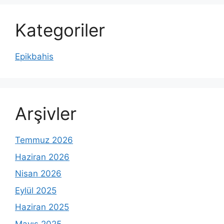
Kategoriler
Epikbahis
Arşivler
Temmuz 2026
Haziran 2026
Nisan 2026
Eylül 2025
Haziran 2025
Mayıs 2025