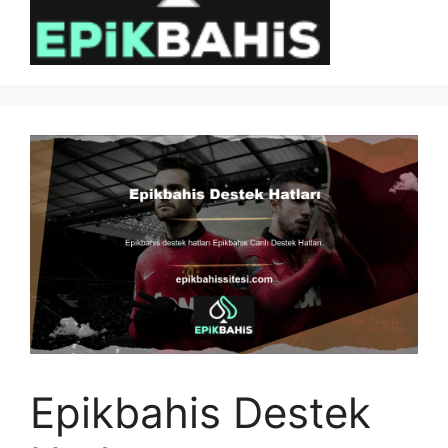
Epikbahis Destek