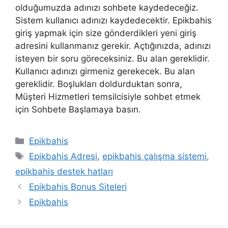
olduğumuzda adınızı sohbete kaydedeceğiz.
Sistem kullanıcı adınızı kaydedecektir. Epikbahis
giriş yapmak için size gönderdikleri yeni giriş
adresini kullanmanız gerekir. Açtığınızda, adınızı
isteyen bir soru göreceksiniz. Bu alan gereklidir.
Kullanıcı adınızı girmeniz gerekecek. Bu alan
gereklidir. Boşlukları doldurduktan sonra,
Müşteri Hizmetleri temsilcisiyle sohbet etmek
için Sohbete Başlamaya basın.
Kategoriler
Epikbahis
Etiketler
Epikbahis Adresi
,
epikbahis çalışma sistemi
,
epikbahis destek hatları
Epikbahis Bonus Siteleri
Epikbahis