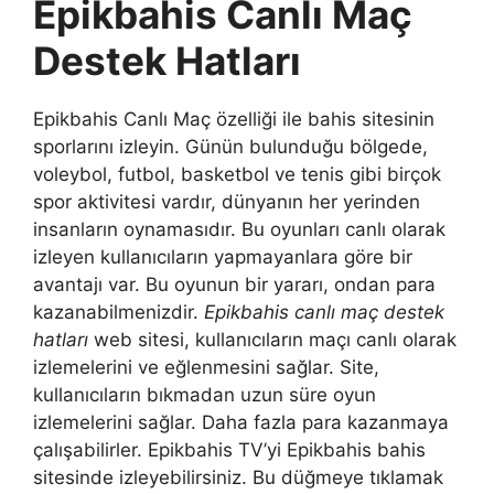
Epikbahis Canlı Maç
Destek Hatları
Epikbahis Canlı Maç özelliği ile bahis sitesinin
sporlarını izleyin. Günün bulunduğu bölgede,
voleybol, futbol, basketbol ve tenis gibi birçok
spor aktivitesi vardır, dünyanın her yerinden
insanların oynamasıdır. Bu oyunları canlı olarak
izleyen kullanıcıların yapmayanlara göre bir
avantajı var. Bu oyunun bir yararı, ondan para
kazanabilmenizdir.
Epikbahis canlı maç destek
hatları
web sitesi, kullanıcıların maçı canlı olarak
izlemelerini ve eğlenmesini sağlar. Site,
kullanıcıların bıkmadan uzun süre oyun
izlemelerini sağlar. Daha fazla para kazanmaya
çalışabilirler. Epikbahis TV’yi Epikbahis bahis
sitesinde izleyebilirsiniz. Bu düğmeye tıklamak