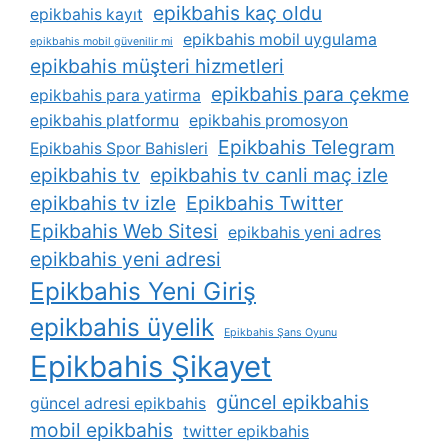
epikbahis kaç oldu
epikbahis kayıt
epikbahis mobil uygulama
epikbahis mobil güvenilir mi
epikbahis müşteri hizmetleri
epikbahis para çekme
epikbahis para yatirma
epikbahis platformu
epikbahis promosyon
Epikbahis Telegram
Epikbahis Spor Bahisleri
epikbahis tv
epikbahis tv canli maç izle
epikbahis tv izle
Epikbahis Twitter
Epikbahis Web Sitesi
epikbahis yeni adres
epikbahis yeni adresi
Epikbahis Yeni Giriş
epikbahis üyelik
Epikbahis Şans Oyunu
Epikbahis Şikayet
güncel epikbahis
güncel adresi epikbahis
mobil epikbahis
twitter epikbahis