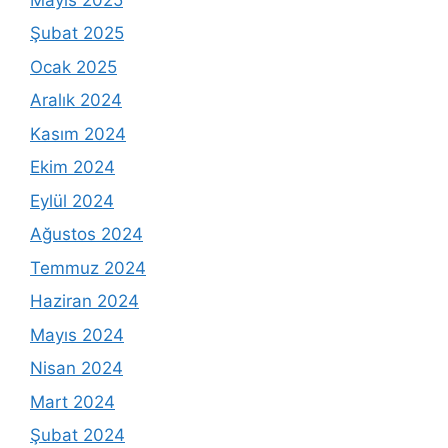
Şubat 2025
Ocak 2025
Aralık 2024
Kasım 2024
Ekim 2024
Eylül 2024
Ağustos 2024
Temmuz 2024
Haziran 2024
Mayıs 2024
Nisan 2024
Mart 2024
Şubat 2024