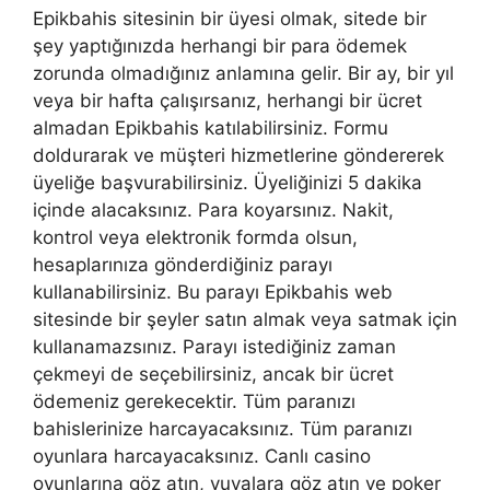
Epikbahis sitesinin bir üyesi olmak, sitede bir
şey yaptığınızda herhangi bir para ödemek
zorunda olmadığınız anlamına gelir. Bir ay, bir yıl
veya bir hafta çalışırsanız, herhangi bir ücret
almadan Epikbahis katılabilirsiniz. Formu
doldurarak ve müşteri hizmetlerine göndererek
üyeliğe başvurabilirsiniz. Üyeliğinizi 5 dakika
içinde alacaksınız. Para koyarsınız. Nakit,
kontrol veya elektronik formda olsun,
hesaplarınıza gönderdiğiniz parayı
kullanabilirsiniz. Bu parayı Epikbahis web
sitesinde bir şeyler satın almak veya satmak için
kullanamazsınız. Parayı istediğiniz zaman
çekmeyi de seçebilirsiniz, ancak bir ücret
ödemeniz gerekecektir. Tüm paranızı
bahislerinize harcayacaksınız. Tüm paranızı
oyunlara harcayacaksınız. Canlı casino
oyunlarına göz atın, yuvalara göz atın ve poker