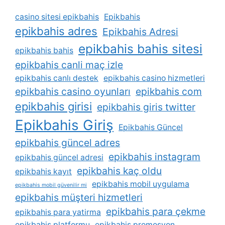
casino sitesi epikbahis
Epikbahis
epikbahis adres
Epikbahis Adresi
epikbahis bahis sitesi
epikbahis bahis
epikbahis canli maç izle
epikbahis canlı destek
epikbahis casino hizmetleri
epikbahis casino oyunları
epikbahis com
epikbahis girisi
epikbahis giris twitter
Epikbahis Giriş
Epikbahis Güncel
epikbahis güncel adres
epikbahis instagram
epikbahis güncel adresi
epikbahis kaç oldu
epikbahis kayıt
epikbahis mobil uygulama
epikbahis mobil güvenilir mi
epikbahis müşteri hizmetleri
epikbahis para çekme
epikbahis para yatirma
epikbahis platformu
epikbahis promosyon