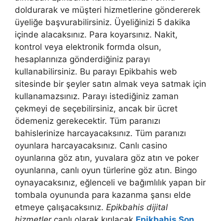
doldurarak ve müşteri hizmetlerine göndererek
üyeliğe başvurabilirsiniz. Üyeliğinizi 5 dakika
içinde alacaksınız. Para koyarsınız. Nakit,
kontrol veya elektronik formda olsun,
hesaplarınıza gönderdiğiniz parayı
kullanabilirsiniz. Bu parayı Epikbahis web
sitesinde bir şeyler satın almak veya satmak için
kullanamazsınız. Parayı istediğiniz zaman
çekmeyi de seçebilirsiniz, ancak bir ücret
ödemeniz gerekecektir. Tüm paranızı
bahislerinize harcayacaksınız. Tüm paranızı
oyunlara harcayacaksınız. Canlı casino
oyunlarına göz atın, yuvalara göz atın ve poker
oyunlarına, canlı oyun türlerine göz atın. Bingo
oynayacaksınız, eğlenceli ve bağımlılık yapan bir
tombala oyununda para kazanma şansı elde
etmeye çalışacaksınız.
Epikbahis dijital
hizmetler
canlı olarak kırılacak
Epikbahis Son