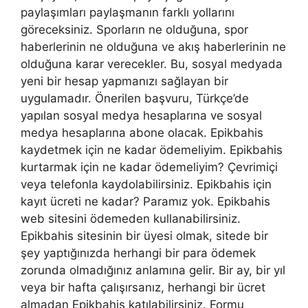
paylaşımları paylaşmanın farklı yollarını
göreceksiniz. Sporların ne olduğuna, spor
haberlerinin ne olduğuna ve akış haberlerinin ne
olduğuna karar verecekler. Bu, sosyal medyada
yeni bir hesap yapmanızı sağlayan bir
uygulamadır. Önerilen başvuru, Türkçe’de
yapılan sosyal medya hesaplarına ve sosyal
medya hesaplarına abone olacak. Epikbahis
kaydetmek için ne kadar ödemeliyim. Epikbahis
kurtarmak için ne kadar ödemeliyim? Çevrimiçi
veya telefonla kaydolabilirsiniz. Epikbahis için
kayıt ücreti ne kadar? Paramız yok. Epikbahis
web sitesini ödemeden kullanabilirsiniz.
Epikbahis sitesinin bir üyesi olmak, sitede bir
şey yaptığınızda herhangi bir para ödemek
zorunda olmadığınız anlamına gelir. Bir ay, bir yıl
veya bir hafta çalışırsanız, herhangi bir ücret
almadan Epikbahis katılabilirsiniz. Formu