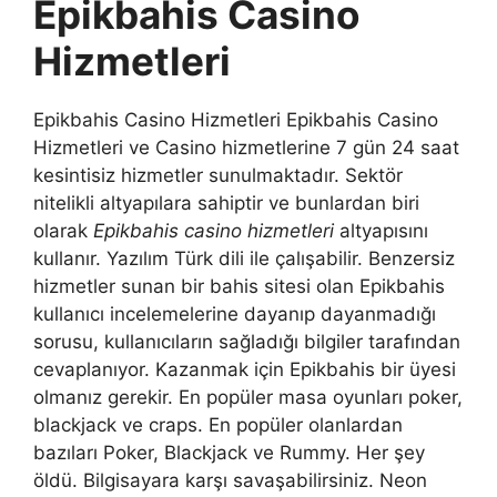
Epikbahis Casino
Hizmetleri
Epikbahis Casino Hizmetleri Epikbahis Casino
Hizmetleri ve Casino hizmetlerine 7 gün 24 saat
kesintisiz hizmetler sunulmaktadır. Sektör
nitelikli altyapılara sahiptir ve bunlardan biri
olarak
Epikbahis casino hizmetleri
altyapısını
kullanır. Yazılım Türk dili ile çalışabilir. Benzersiz
hizmetler sunan bir bahis sitesi olan Epikbahis
kullanıcı incelemelerine dayanıp dayanmadığı
sorusu, kullanıcıların sağladığı bilgiler tarafından
cevaplanıyor. Kazanmak için Epikbahis bir üyesi
olmanız gerekir. En popüler masa oyunları poker,
blackjack ve craps. En popüler olanlardan
bazıları Poker, Blackjack ve Rummy. Her şey
öldü. Bilgisayara karşı savaşabilirsiniz. Neon