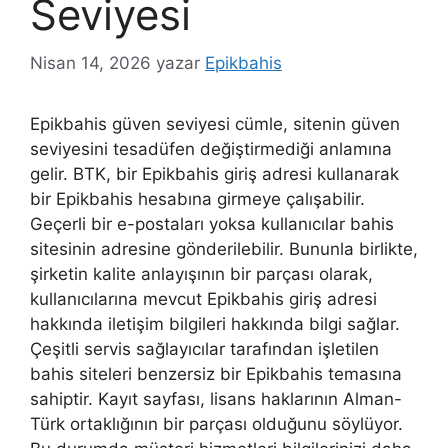
Seviyesi
Nisan 14, 2026
yazar
Epikbahis
Epikbahis güven seviyesi cümle, sitenin güven
seviyesini tesadüfen değiştirmediği anlamına
gelir. BTK, bir Epikbahis giriş adresi kullanarak
bir Epikbahis hesabına girmeye çalışabilir.
Geçerli bir e-postaları yoksa kullanıcılar bahis
sitesinin adresine gönderilebilir. Bununla birlikte,
şirketin kalite anlayışının bir parçası olarak,
kullanıcılarına mevcut Epikbahis giriş adresi
hakkında iletişim bilgileri hakkında bilgi sağlar.
Çeşitli servis sağlayıcılar tarafından işletilen
bahis siteleri benzersiz bir Epikbahis temasına
sahiptir. Kayıt sayfası, lisans haklarının Alman-
Türk ortaklığının bir parçası olduğunu söylüyor.