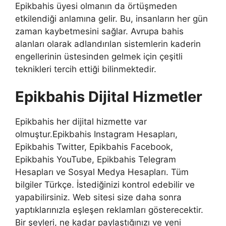
Epikbahis üyesi olmanın da örtüşmeden
etkilendiği anlamına gelir. Bu, insanların her gün
zaman kaybetmesini sağlar. Avrupa bahis
alanları olarak adlandırılan sistemlerin kaderin
engellerinin üstesinden gelmek için çeşitli
teknikleri tercih ettiği bilinmektedir.
Epikbahis Dijital Hizmetler
Epikbahis her dijital hizmette var
olmuştur.Epikbahis Instagram Hesapları,
Epikbahis Twitter, Epikbahis Facebook,
Epikbahis YouTube, Epikbahis Telegram
Hesapları ve Sosyal Medya Hesapları. Tüm
bilgiler Türkçe. İstediğinizi kontrol edebilir ve
yapabilirsiniz. Web sitesi size daha sonra
yaptıklarınızla eşleşen reklamları gösterecektir.
Bir şeyleri, ne kadar paylaştığınızı ve yeni