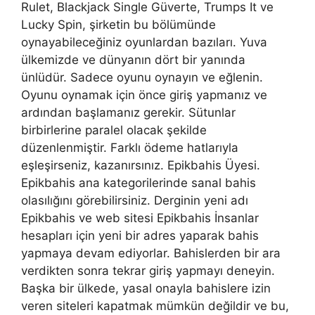
Rulet, Blackjack Single Güverte, Trumps It ve
Lucky Spin, şirketin bu bölümünde
oynayabileceğiniz oyunlardan bazıları. Yuva
ülkemizde ve dünyanın dört bir yanında
ünlüdür. Sadece oyunu oynayın ve eğlenin.
Oyunu oynamak için önce giriş yapmanız ve
ardından başlamanız gerekir. Sütunlar
birbirlerine paralel olacak şekilde
düzenlenmiştir. Farklı ödeme hatlarıyla
eşleşirseniz, kazanırsınız. Epikbahis Üyesi.
Epikbahis ana kategorilerinde sanal bahis
olasılığını görebilirsiniz. Derginin yeni adı
Epikbahis ve web sitesi Epikbahis İnsanlar
hesapları için yeni bir adres yaparak bahis
yapmaya devam ediyorlar. Bahislerden bir ara
verdikten sonra tekrar giriş yapmayı deneyin.
Başka bir ülkede, yasal onayla bahislere izin
veren siteleri kapatmak mümkün değildir ve bu,