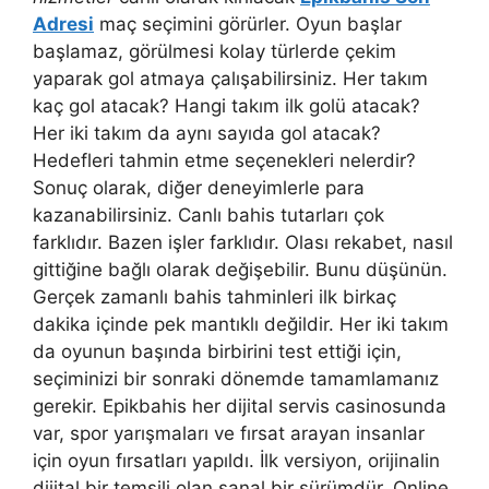
Adresi
maç seçimini görürler. Oyun başlar
başlamaz, görülmesi kolay türlerde çekim
yaparak gol atmaya çalışabilirsiniz. Her takım
kaç gol atacak? Hangi takım ilk golü atacak?
Her iki takım da aynı sayıda gol atacak?
Hedefleri tahmin etme seçenekleri nelerdir?
Sonuç olarak, diğer deneyimlerle para
kazanabilirsiniz. Canlı bahis tutarları çok
farklıdır. Bazen işler farklıdır. Olası rekabet, nasıl
gittiğine bağlı olarak değişebilir. Bunu düşünün.
Gerçek zamanlı bahis tahminleri ilk birkaç
dakika içinde pek mantıklı değildir. Her iki takım
da oyunun başında birbirini test ettiği için,
seçiminizi bir sonraki dönemde tamamlamanız
gerekir. Epikbahis her dijital servis casinosunda
var, spor yarışmaları ve fırsat arayan insanlar
için oyun fırsatları yapıldı. İlk versiyon, orijinalin
dijital bir temsili olan sanal bir sürümdür. Online