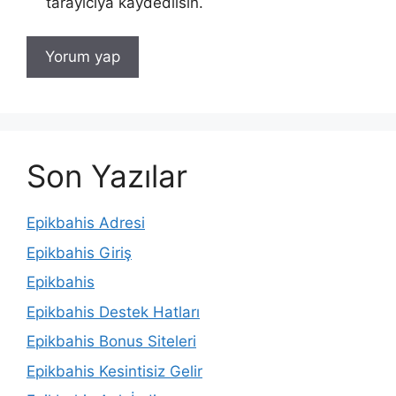
tarayıcıya kaydedilsin.
Son Yazılar
Epikbahis Adresi
Epikbahis Giriş
Epikbahis
Epikbahis Destek Hatları
Epikbahis Bonus Siteleri
Epikbahis Kesintisiz Gelir