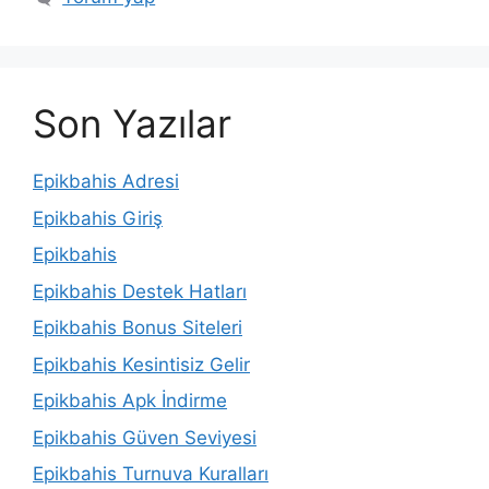
Son Yazılar
Epikbahis Adresi
Epikbahis Giriş
Epikbahis
Epikbahis Destek Hatları
Epikbahis Bonus Siteleri
Epikbahis Kesintisiz Gelir
Epikbahis Apk İndirme
Epikbahis Güven Seviyesi
Epikbahis Turnuva Kuralları