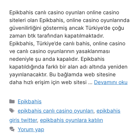
Epikbahis canlı casino oyunları online casino
siteleri olan Epikbahis, online casino oyunlarında
güvenilirliğini göstermiş ancak Türkiye’de çoğu
zaman btk tarafından kapatılmaktadır.
Epikbahis, Türkiye’de canlı bahis, online casino
ve canlı casino oyunlarının yasaklanması
nedeniyle şu anda kapalıdır. Epikbahis
kapatıldığında farklı bir alan adı altında yeniden
yayınlanacaktır. Bu bağlamda web sitesine
daha hızlı erişim için web sitesi …
Devamını oku
Kategoriler
Epikbahis
Etiketler
epikbahis canlı casino oyunları
,
epikbahis
giris twitter
,
epikbahis oyunlara katılın
Yorum yap