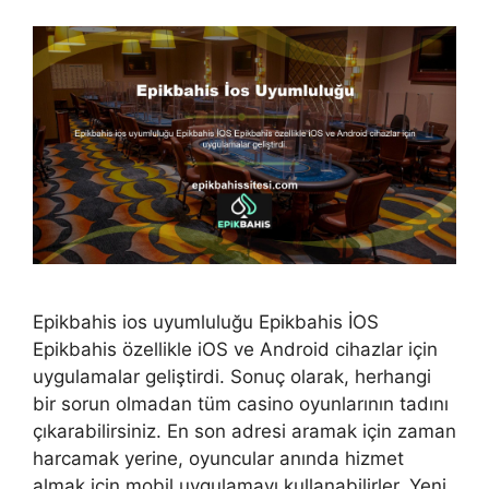
Epikbahis ios uyumluluğu Epikbahis İOS
Epikbahis özellikle iOS ve Android cihazlar için
uygulamalar geliştirdi. Sonuç olarak, herhangi
bir sorun olmadan tüm casino oyunlarının tadını
çıkarabilirsiniz. En son adresi aramak için zaman
harcamak yerine, oyuncular anında hizmet
almak için mobil uygulamayı kullanabilirler. Yeni