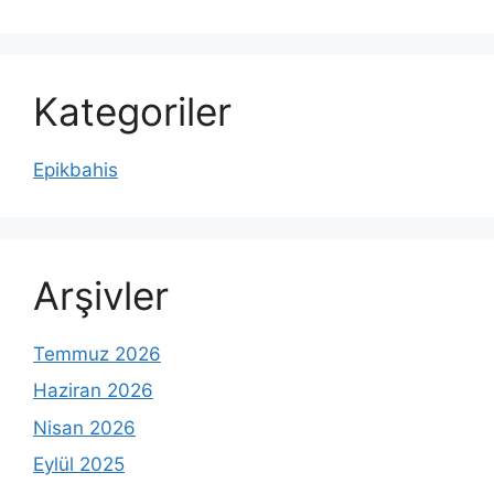
Kategoriler
Epikbahis
Arşivler
Temmuz 2026
Haziran 2026
Nisan 2026
Eylül 2025