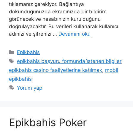
tıklamanız gerekiyor. Bağlantıya
dokunduğunuzda ekranınızda bir bildirim
görünecek ve hesabınızın kurulduğunu
doğrulayacaktır. Bu verileri kullanarak kullanıcı
adınızı ve şifrenizi …
Devamını oku
Kategoriler
Epikbahis
Etiketler
epikbahis başvuru formunda i̇stenen bilgiler
,
epikbahis casino faaliyetlerine katılmak
,
mobil
epikbahis
Yorum yap
Epikbahis Poker