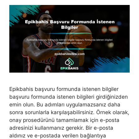
Epikbahis başvuru formunda istenen bilgiler
başvuru formunda istenen bilgileri girdiğinizden
emin olun. Bu adımları uygulamazsanız daha
sonra sorunlarla karşılaşabilirsiniz. Örnek olarak,
onay prosedürünü tamamlamak için e-posta
adresinizi kullanmanız gerekir. Bir e-posta
aldınız ve e-postada verilen bağlantıya