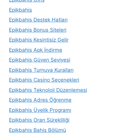
Epikbahis
Epikbahis Destek Hatları
Epikbahis Bonus Siteleri
Epikbahis Kesintisiz Gelir
Epikbahis Apk İndirme
Epikbahis Güven Seviyesi
Epikbahis Turnuva Kuralları
Epikbahis Casino Seçenekleri
Epikbahis Teknoloji Düzenlemesi
Epikbahis Adres Öğrenme
Epikbahis Üyelik Programı
Epikbahis Oran Sürekliliği
Epikbahis Bahis Bölümü