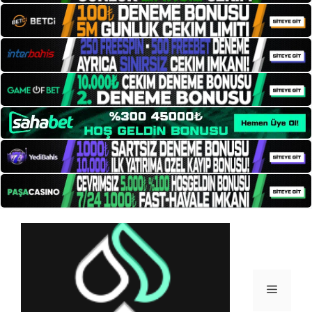
İçeriğe
atla
Menü