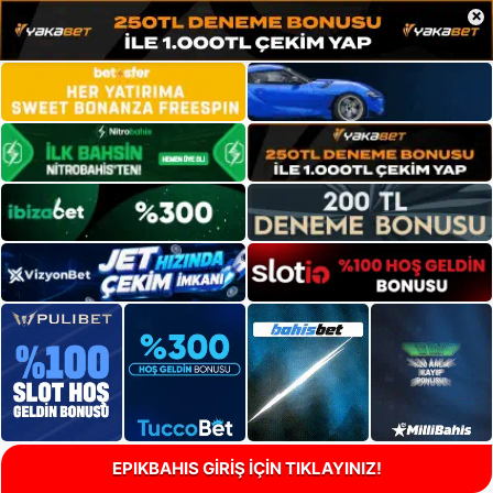
×
EPIKBAHIS GİRİŞ İÇİN TIKLAYINIZ!