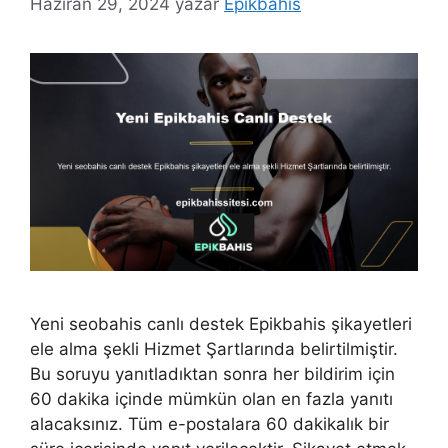
Haziran 29, 2024
yazar
Epikbahis
Yeni seobahis canlı destek Epikbahis şikayetleri
ele alma şekli Hizmet Şartlarında belirtilmiştir.
Bu soruyu yanıtladıktan sonra her bildirim için
60 dakika içinde mümkün olan en fazla yanıtı
alacaksınız. Tüm e-postalara 60 dakikalık bir