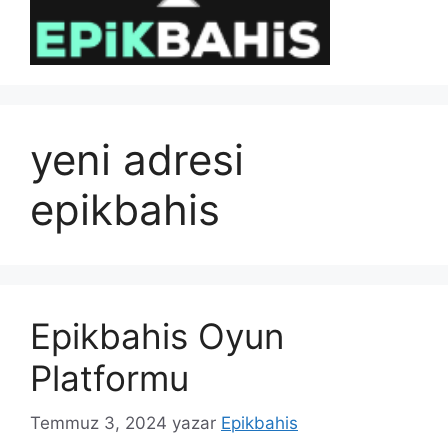
yeni adresi
epikbahis
Epikbahis Oyun
Platformu
Temmuz 3, 2024
yazar
Epikbahis