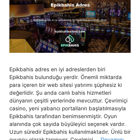
Epikbahis adres en iyi adreslerden biri
Epikbahis bulunduğu yerdir. Önemli miktarda
para içeren bir web sitesi yatırımı şüphesiz ki
değerlidir. Şu anda canlı bahis hizmetleri
dünyanın çeşitli yerlerinde mevcuttur. Çevrimiçi
casino, yeni yabancı portalların başlatılmasıyla
Epikbahis tarafından benimsenmiştir. Oyun
alanında çok sayıda büyüleyici seçenek vardır.
Uzun süredir Epikbahis kullanılmaktadır. Ünlü bir
oyuncu olarak tanınıyor. Çevrimiçi …
Devamını