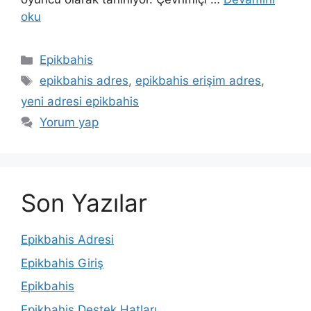
oku
Kategoriler
Epikbahis
Etiketler
epikbahis adres
,
epikbahis erişim adres
,
yeni adresi epikbahis
Yorum yap
Son Yazılar
Epikbahis Adresi
Epikbahis Giriş
Epikbahis
Epikbahis Destek Hatları