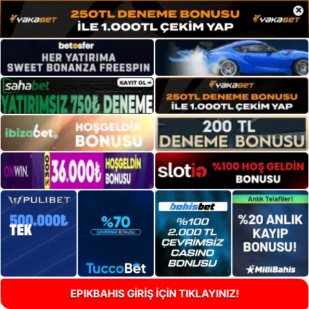
×
EPIKBAHIS GİRİŞ İÇİN TIKLAYINIZ!