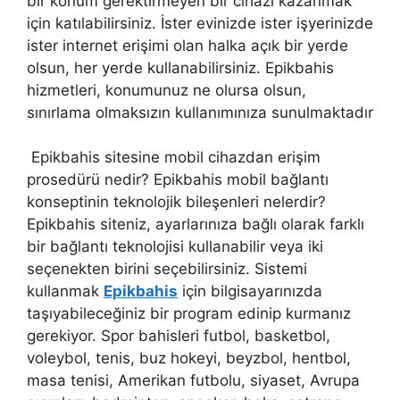
bir konum gerektirmeyen bir cihazı kazanmak
için katılabilirsiniz. İster evinizde ister işyerinizde
ister internet erişimi olan halka açık bir yerde
olsun, her yerde kullanabilirsiniz. Epikbahis
hizmetleri, konumunuz ne olursa olsun,
sınırlama olmaksızın kullanımınıza sunulmaktadır
Epikbahis sitesine mobil cihazdan erişim
prosedürü nedir? Epikbahis mobil bağlantı
konseptinin teknolojik bileşenleri nelerdir?
Epikbahis siteniz, ayarlarınıza bağlı olarak farklı
bir bağlantı teknolojisi kullanabilir veya iki
seçenekten birini seçebilirsiniz. Sistemi
kullanmak
Epikbahis
için bilgisayarınızda
taşıyabileceğiniz bir program edinip kurmanız
gerekiyor. Spor bahisleri futbol, basketbol,
voleybol, tenis, buz hokeyi, beyzbol, hentbol,
masa tenisi, Amerikan futbolu, siyaset, Avrupa