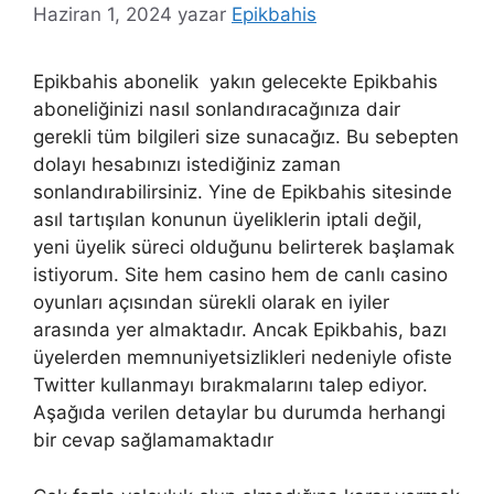
Haziran 1, 2024
yazar
Epikbahis
Epikbahis abonelik yakın gelecekte Epikbahis
aboneliğinizi nasıl sonlandıracağınıza dair
gerekli tüm bilgileri size sunacağız. Bu sebepten
dolayı hesabınızı istediğiniz zaman
sonlandırabilirsiniz. Yine de Epikbahis sitesinde
asıl tartışılan konunun üyeliklerin iptali değil,
yeni üyelik süreci olduğunu belirterek başlamak
istiyorum. Site hem casino hem de canlı casino
oyunları açısından sürekli olarak en iyiler
arasında yer almaktadır. Ancak Epikbahis, bazı
üyelerden memnuniyetsizlikleri nedeniyle ofiste
Twitter kullanmayı bırakmalarını talep ediyor.
Aşağıda verilen detaylar bu durumda herhangi
bir cevap sağlamamaktadır