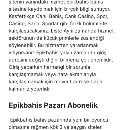
sitenin yanındaki hizmet Epikbahis bahis
sitesine kaydolmak için birçok bilgi sunuyor.
Keşfettikçe Canlı Bahis, Canlı Casino, Spor,
Casino, Sanal Sporlar gibi farklı bölümlerle
karşılaşacaksınız. Liste Aynı zamanda hizmet
sektörünün de küçük primlerle süslendiği
söylenebilir. Bu hizmetten yararlanmak
istiyorsanız Epikbahis yakın zamanda giriş
adresini değiştirdiğini bilmeniz çok önemlidir.
Giriş yaparken herhangi bir sorunla
karşılaşmamak veya hata ekranlarıyla
karşılaşmamak için mevcut adrese bağlı
kalmanız yeterlidir
Epikbahis Pazarı Abonelik
Epikbahis bahis pazarında yeni bir oyuncu
olmasına rağmen köklü ve saygın siteler