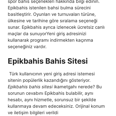
spor bahis seçenekleri hakkında bilgi edinin.
Epikbahis istenilen bahsi bulma sürecini
basitleştirir. Oyunları ve turnuvaları türüne,
ülkesine ve tarihine göre sıralama seçeneği
sunar. Epikbahis ayrıca izlenecek ücretsiz canlı
maçlar da sunuyorYeni giriş adresinizi
kullanarak programı indirmekten kaçınma
seçeneğiniz vardır.
Epikbahis Bahis Sitesi
Türk kullanıcının yeni giriş adresi istemesi
sitenin popülerlik kazandığını gösteriyor.
Epikbahis bahis sitesi
ikametgahı nerede? Bu
sorunun cevabını Epikbahis bulabilir, aynı
hesabı, aynı hizmetle, sorunsuz bir şekilde
kullanmaya devam edeceksiniz. Orijinal konum
ve iletişim bilgileri verildi