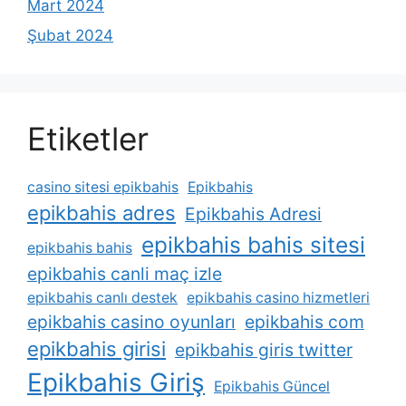
Mart 2024
Şubat 2024
Etiketler
casino sitesi epikbahis
Epikbahis
epikbahis adres
Epikbahis Adresi
epikbahis bahis sitesi
epikbahis bahis
epikbahis canli maç izle
epikbahis canlı destek
epikbahis casino hizmetleri
epikbahis casino oyunları
epikbahis com
epikbahis girisi
epikbahis giris twitter
Epikbahis Giriş
Epikbahis Güncel