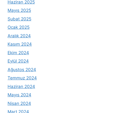
Haziran 2025
Mayıs 2025
Şubat 2025
Ocak 2025
Aralık 2024
Kasım 2024
Ekim 2024
Eylül 2024
Ağustos 2024
Temmuz 2024
Haziran 2024
Mayıs 2024
Nisan 2024
Mart 2024