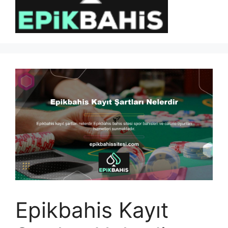
Epikbahis Kayıt