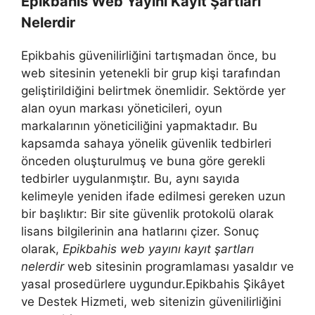
Epikbahis Web Yayını Kayıt Şartları
Nelerdir
Epikbahis güvenilirliğini tartışmadan önce, bu
web sitesinin yetenekli bir grup kişi tarafından
geliştirildiğini belirtmek önemlidir. Sektörde yer
alan oyun markası yöneticileri, oyun
markalarının yöneticiliğini yapmaktadır. Bu
kapsamda sahaya yönelik güvenlik tedbirleri
önceden oluşturulmuş ve buna göre gerekli
tedbirler uygulanmıştır. Bu, aynı sayıda
kelimeyle yeniden ifade edilmesi gereken uzun
bir başlıktır: Bir site güvenlik protokolü olarak
lisans bilgilerinin ana hatlarını çizer. Sonuç
olarak,
Epikbahis web yayını kayıt şartları
nelerdir
web sitesinin programlaması yasaldır ve
yasal prosedürlere uygundur.Epikbahis Şikâyet
ve Destek Hizmeti, web sitenizin güvenilirliğini