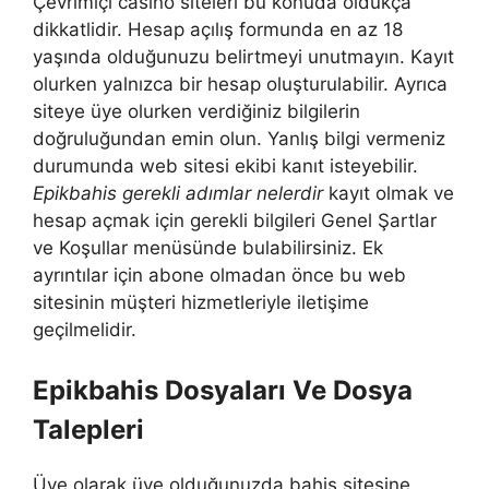
Çevrimiçi casino siteleri bu konuda oldukça
dikkatlidir. Hesap açılış formunda en az 18
yaşında olduğunuzu belirtmeyi unutmayın. Kayıt
olurken yalnızca bir hesap oluşturulabilir. Ayrıca
siteye üye olurken verdiğiniz bilgilerin
doğruluğundan emin olun. Yanlış bilgi vermeniz
durumunda web sitesi ekibi kanıt isteyebilir.
Epikbahis gerekli adımlar nelerdir
kayıt olmak ve
hesap açmak için gerekli bilgileri Genel Şartlar
ve Koşullar menüsünde bulabilirsiniz. Ek
ayrıntılar için abone olmadan önce bu web
sitesinin müşteri hizmetleriyle iletişime
geçilmelidir.
Epikbahis Dosyaları Ve Dosya
Talepleri
Üye olarak üye olduğunuzda bahis sitesine