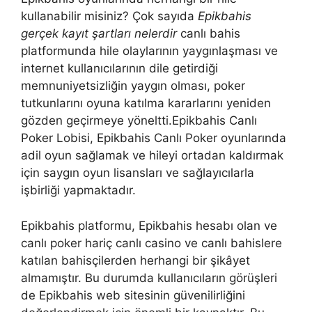
kullanabilir misiniz? Çok sayıda
Epikbahis
gerçek kayıt şartları nelerdir
canlı bahis
platformunda hile olaylarının yaygınlaşması ve
internet kullanıcılarının dile getirdiği
memnuniyetsizliğin yaygın olması, poker
tutkunlarını oyuna katılma kararlarını yeniden
gözden geçirmeye yöneltti.Epikbahis Canlı
Poker Lobisi, Epikbahis Canlı Poker oyunlarında
adil oyun sağlamak ve hileyi ortadan kaldırmak
için saygın oyun lisansları ve sağlayıcılarla
işbirliği yapmaktadır.
Epikbahis platformu, Epikbahis hesabı olan ve
canlı poker hariç canlı casino ve canlı bahislere
katılan bahisçilerden herhangi bir şikâyet
almamıştır. Bu durumda kullanıcıların görüşleri
de Epikbahis web sitesinin güvenilirliğini