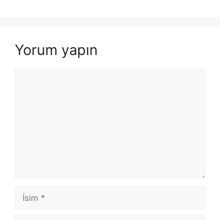
Yorum yapın
Yorum
İsim