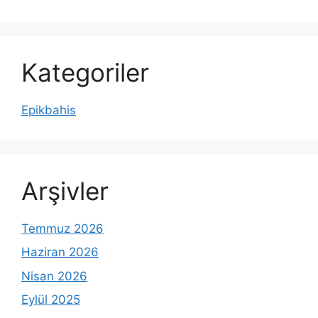
Kategoriler
Epikbahis
Arşivler
Temmuz 2026
Haziran 2026
Nisan 2026
Eylül 2025