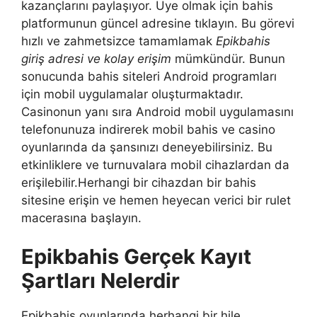
kazançlarını paylaşıyor. Üye olmak için bahis
platformunun güncel adresine tıklayın. Bu görevi
hızlı ve zahmetsizce tamamlamak
Epikbahis
giriş adresi ve kolay erişim
mümkündür. Bunun
sonucunda bahis siteleri Android programları
için mobil uygulamalar oluşturmaktadır.
Casinonun yanı sıra Android mobil uygulamasını
telefonunuza indirerek mobil bahis ve casino
oyunlarında da şansınızı deneyebilirsiniz. Bu
etkinliklere ve turnuvalara mobil cihazlardan da
erişilebilir.Herhangi bir cihazdan bir bahis
sitesine erişin ve hemen heyecan verici bir rulet
macerasına başlayın.
Epikbahis Gerçek Kayıt
Şartları Nelerdir
Epikbahis oyunlarında herhangi bir hile