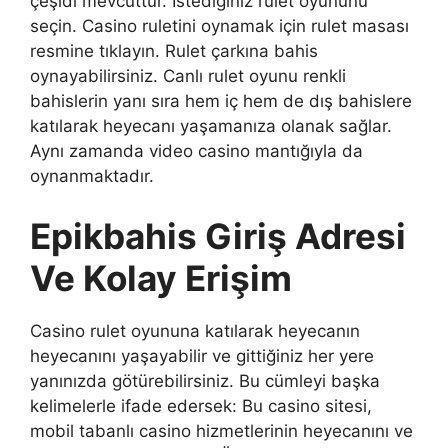
çeşidi mevcuttur. İstediğiniz rulet oyununu
seçin. Casino ruletini oynamak için rulet masası
resmine tıklayın. Rulet çarkına bahis
oynayabilirsiniz. Canlı rulet oyunu renkli
bahislerin yanı sıra hem iç hem de dış bahislere
katılarak heyecanı yaşamanıza olanak sağlar.
Aynı zamanda video casino mantığıyla da
oynanmaktadır.
Epikbahis Giriş Adresi
Ve Kolay Erişim
Casino rulet oyununa katılarak heyecanın
heyecanını yaşayabilir ve gittiğiniz her yere
yanınızda götürebilirsiniz. Bu cümleyi başka
kelimelerle ifade edersek: Bu casino sitesi,
mobil tabanlı casino hizmetlerinin heyecanını ve