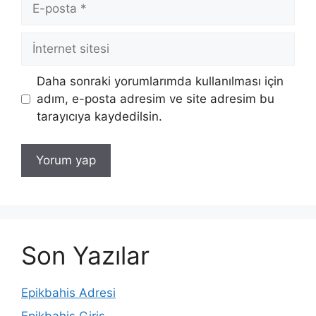
E-
posta
İnternet
sitesi
Daha sonraki yorumlarımda kullanılması için
adım, e-posta adresim ve site adresim bu
tarayıcıya kaydedilsin.
Son Yazılar
Epikbahis Adresi