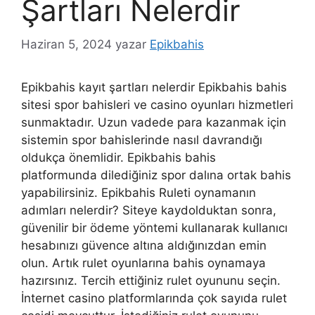
Şartları Nelerdir
Haziran 5, 2024
yazar
Epikbahis
Epikbahis kayıt şartları nelerdir Epikbahis bahis
sitesi spor bahisleri ve casino oyunları hizmetleri
sunmaktadır. Uzun vadede para kazanmak için
sistemin spor bahislerinde nasıl davrandığı
oldukça önemlidir. Epikbahis bahis
platformunda dilediğiniz spor dalına ortak bahis
yapabilirsiniz. Epikbahis Ruleti oynamanın
adımları nelerdir? Siteye kaydolduktan sonra,
güvenilir bir ödeme yöntemi kullanarak kullanıcı
hesabınızı güvence altına aldığınızdan emin
olun. Artık rulet oyunlarına bahis oynamaya
hazırsınız. Tercih ettiğiniz rulet oyununu seçin.
İnternet casino platformlarında çok sayıda rulet