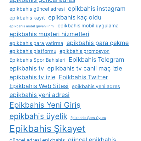
epikbahis instagram
epikbahis güncel adresi
epikbahis kaç oldu
epikbahis kayıt
epikbahis mobil uygulama
epikbahis mobil güvenilir mi
epikbahis müşteri hizmetleri
epikbahis para çekme
epikbahis para yatirma
epikbahis platformu
epikbahis promosyon
Epikbahis Telegram
Epikbahis Spor Bahisleri
epikbahis tv
epikbahis tv canli maç izle
epikbahis tv izle
Epikbahis Twitter
Epikbahis Web Sitesi
epikbahis yeni adres
epikbahis yeni adresi
Epikbahis Yeni Giriş
epikbahis üyelik
Epikbahis Şans Oyunu
Epikbahis Şikayet
güncel epikbahis
güncel adresi epikbahis