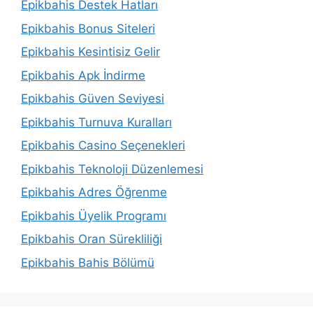
Epikbahis Destek Hatları
Epikbahis Bonus Siteleri
Epikbahis Kesintisiz Gelir
Epikbahis Apk İndirme
Epikbahis Güven Seviyesi
Epikbahis Turnuva Kuralları
Epikbahis Casino Seçenekleri
Epikbahis Teknoloji Düzenlemesi
Epikbahis Adres Öğrenme
Epikbahis Üyelik Programı
Epikbahis Oran Sürekliliği
Epikbahis Bahis Bölümü