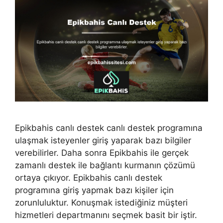
Epikbahis canlı destek canlı destek programına
ulaşmak isteyenler giriş yaparak bazı bilgiler
verebilirler. Daha sonra Epikbahis ile gerçek
zamanlı destek ile bağlantı kurmanın çözümü
ortaya çıkıyor. Epikbahis canlı destek
programına giriş yapmak bazı kişiler için
zorunluluktur. Konuşmak istediğiniz müşteri
hizmetleri departmanını seçmek basit bir iştir.