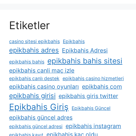
Etiketler
casino sitesi epikbahis
Epikbahis
epikbahis adres
Epikbahis Adresi
epikbahis bahis sitesi
epikbahis bahis
epikbahis canli maç izle
epikbahis canlı destek
epikbahis casino hizmetleri
epikbahis casino oyunları
epikbahis com
epikbahis girisi
epikbahis giris twitter
Epikbahis Giriş
Epikbahis Güncel
epikbahis güncel adres
epikbahis instagram
epikbahis güncel adresi
epikbahis kaç oldu
epikbahis kayıt