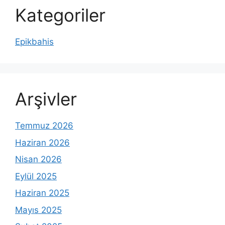
Kategoriler
Epikbahis
Arşivler
Temmuz 2026
Haziran 2026
Nisan 2026
Eylül 2025
Haziran 2025
Mayıs 2025