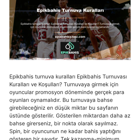
Epikbahis turnuva kuralları Epikbahis Turnuvası
Kuralları ve Koşulları? Turnuvaya girmek için
oyuncular promosyon döneminde gerçek para
oyunları oynamalıdır. Bu turnuvaya bahse
girebileceğiniz en düşük miktar bu sayfanın
üstünde gösterilir. Gösterilen miktardan daha az
bahse girerseniz, bir nokta olarak sayılmaz.
Spin, bir oyuncunun ne kadar bahis yaptığını
gösteren bir sayıdır. Tek kazanma-minimum