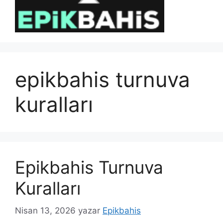
epikbahis turnuva
kuralları
Epikbahis Turnuva
Kuralları
Nisan 13, 2026
yazar
Epikbahis