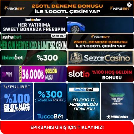
×
EPIKBAHIS GİRİŞ İÇİN TIKLAYINIZ!