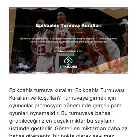
Epikbahis turnuva kuralları Epikbahis Turnuvası
Kuralları ve Koşulları? Turnuvaya girmek için
oyuncular promosyon döneminde gerçek para
oyunları oynamalıdır. Bu turnuvaya bahse
girebileceğiniz en düşük miktar bu sayfanın
üstünde gösterilir. Gösterilen miktardan daha az
bahse girerseniz, bir nokta olarak sayılmaz.