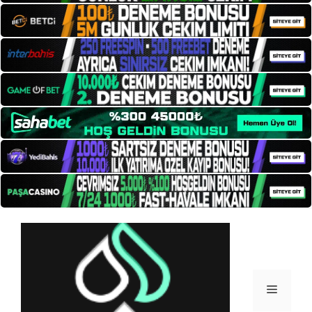
İçeriğe
atla
Menü