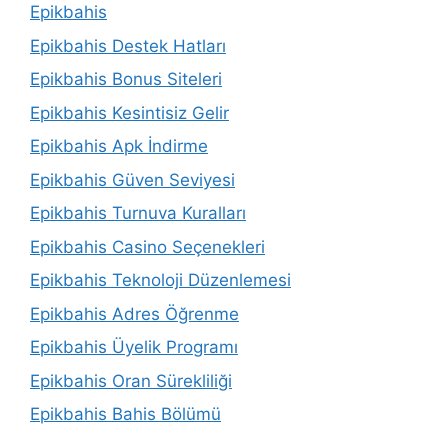
Epikbahis
Epikbahis Destek Hatları
Epikbahis Bonus Siteleri
Epikbahis Kesintisiz Gelir
Epikbahis Apk İndirme
Epikbahis Güven Seviyesi
Epikbahis Turnuva Kuralları
Epikbahis Casino Seçenekleri
Epikbahis Teknoloji Düzenlemesi
Epikbahis Adres Öğrenme
Epikbahis Üyelik Programı
Epikbahis Oran Sürekliliği
Epikbahis Bahis Bölümü