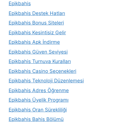
Epikbahis
Epikbahis Destek Hatları
Epikbahis Bonus Siteleri
Epikbahis Kesintisiz Gelir
Epikbahis Apk İndirme
Epikbahis Güven Seviyesi
Epikbahis Turnuva Kuralları
Epikbahis Casino Seçenekleri
Epikbahis Teknoloji Düzenlemesi
Epikbahis Adres Öğrenme
Epikbahis Üyelik Programı
Epikbahis Oran Sürekliliği
Epikbahis Bahis Bölümü