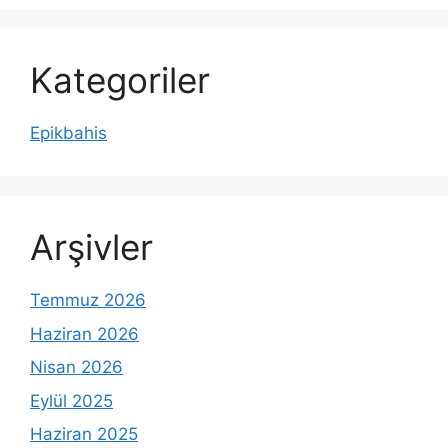
Kategoriler
Epikbahis
Arşivler
Temmuz 2026
Haziran 2026
Nisan 2026
Eylül 2025
Haziran 2025