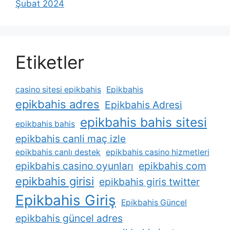
Şubat 2024
Etiketler
casino sitesi epikbahis
Epikbahis
epikbahis adres
Epikbahis Adresi
epikbahis bahis sitesi
epikbahis bahis
epikbahis canli maç izle
epikbahis canlı destek
epikbahis casino hizmetleri
epikbahis casino oyunları
epikbahis com
epikbahis girisi
epikbahis giris twitter
Epikbahis Giriş
Epikbahis Güncel
epikbahis güncel adres