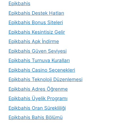
Epikbahis
Epikbahis Destek Hatları
Epikbahis Bonus Siteleri
Epikbahis Kesintisiz Gelir
Epikbahis Apk İndirme
Epikbahis Güven Seviyesi
Epikbahis Turnuva Kuralları
Epikbahis Casino Seçenekleri
Epikbahis Teknoloji Düzenlemesi
Epikbahis Adres Öğrenme
Epikbahis Üyelik Programı
Epikbahis Oran Sürekliliği
Epikbahis Bahis Bölümü