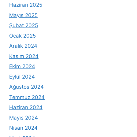
Haziran 2025
Mayıs 2025
Şubat 2025
Ocak 2025
Aralık 2024
Kasım 2024
Ekim 2024
Eylül 2024
Ağustos 2024
Temmuz 2024
Haziran 2024
Mayıs 2024
Nisan 2024