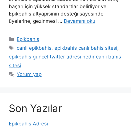
başarı için yüksek standartlar belirliyor ve
Epikbahis altyapısının desteği sayesinde
üyelerine, gezinmesi …
Devamını oku
Kategoriler
Epikbahis
Etiketler
canli epikbahis
,
epikbahis canlı bahis sitesi
,
epikbahis güncel twitter adresi nedir canlı bahis
sitesi
Yorum yap
Son Yazılar
Epikbahis Adresi