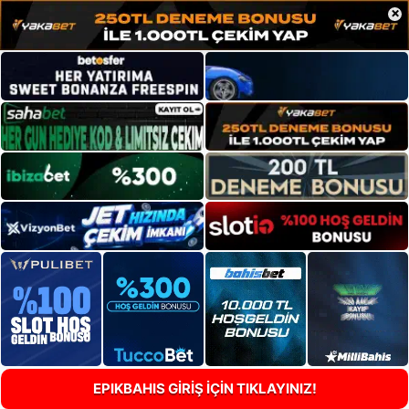
×
EPIKBAHIS GİRİŞ İÇİN TIKLAYINIZ!