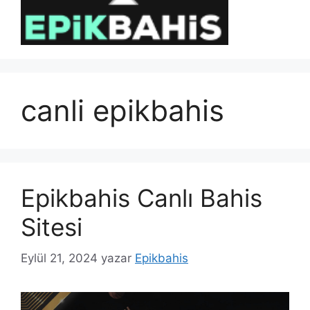
canli epikbahis
Epikbahis Canlı Bahis
Sitesi
Eylül 21, 2024
yazar
Epikbahis