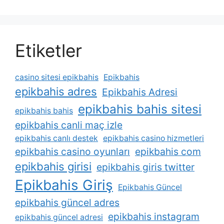
Etiketler
casino sitesi epikbahis
Epikbahis
epikbahis adres
Epikbahis Adresi
epikbahis bahis sitesi
epikbahis bahis
epikbahis canli maç izle
epikbahis canlı destek
epikbahis casino hizmetleri
epikbahis casino oyunları
epikbahis com
epikbahis girisi
epikbahis giris twitter
Epikbahis Giriş
Epikbahis Güncel
epikbahis güncel adres
epikbahis instagram
epikbahis güncel adresi