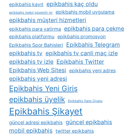
epikbahis kaç oldu
epikbahis kayıt
epikbahis mobil uygulama
epikbahis mobil güvenilir mi
epikbahis müşteri hizmetleri
epikbahis para çekme
epikbahis para yatirma
epikbahis platformu
epikbahis promosyon
Epikbahis Telegram
Epikbahis Spor Bahisleri
epikbahis tv
epikbahis tv canli maç izle
epikbahis tv izle
Epikbahis Twitter
Epikbahis Web Sitesi
epikbahis yeni adres
epikbahis yeni adresi
Epikbahis Yeni Giriş
epikbahis üyelik
Epikbahis Şans Oyunu
Epikbahis Şikayet
güncel epikbahis
güncel adresi epikbahis
mobil epikbahis
twitter epikbahis