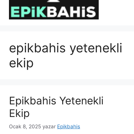
epikbahis yetenekli
ekip
Epikbahis Yetenekli
Ekip
Ocak 8, 2025
yazar
Epikbahis