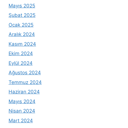
Mayıs 2025
Şubat 2025
Ocak 2025
Aralık 2024
Kasım 2024
Ekim 2024
Eylül 2024
Ağustos 2024
Temmuz 2024
Haziran 2024
Mayıs 2024
Nisan 2024
Mart 2024