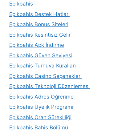
Epikbahis
Epikbahis Destek Hatları
Epikbahis Bonus Siteleri
Epikbahis Kesintisiz Gelir
Epikbahis Apk İndirme
Epikbahis Güven Seviyesi
Epikbahis Turnuva Kuralları
Epikbahis Casino Seçenekleri
Epikbahis Teknoloji Düzenlemesi
Epikbahis Adres Öğrenme
Epikbahis Üyelik Programı
Epikbahis Oran Sürekliliği
Epikbahis Bahis Bölümü