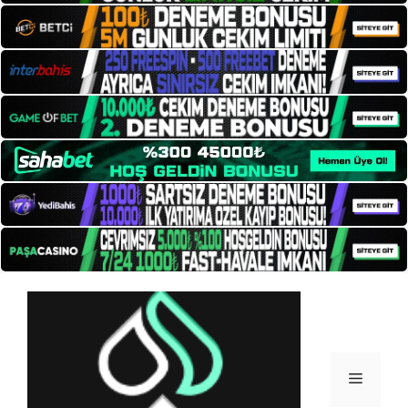
İçeriğe
atla
Menü