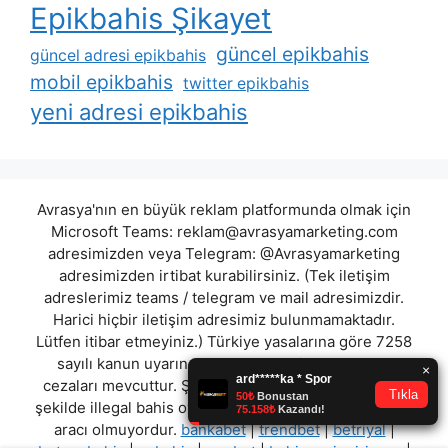
Epikbahis Şikayet
güncel epikbahis
güncel adresi epikbahis
mobil epikbahis
twitter epikbahis
yeni adresi epikbahis
Avrasya'nın en büyük reklam platformunda olmak için
Microsoft Teams:
reklam@avrasyamarketing.com
adresimizden veya Telegram: @Avrasyamarketing
adresimizden irtibat kurabilirsiniz. (Tek iletişim
adreslerimiz teams / telegram ve mail adresimizdir.
Harici hiçbir iletişim adresimiz bulunmamaktadır.
Lütfen itibar etmeyiniz.) Türkiye yasalarına göre 7258
sayılı kanun uyarınca yasa dışı bahis oynamanın
cezaları mevcuttur. Şu an bulunduğunuz site hiç bir
şekilde illegal bahis oyunları oynatmıyor ve oynamaya
aracı olmuyordur.
bankabet
|
trendbet
|
betriyal
|