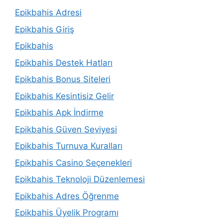
Epikbahis Adresi
Epikbahis Giriş
Epikbahis
Epikbahis Destek Hatları
Epikbahis Bonus Siteleri
Epikbahis Kesintisiz Gelir
Epikbahis Apk İndirme
Epikbahis Güven Seviyesi
Epikbahis Turnuva Kuralları
Epikbahis Casino Seçenekleri
Epikbahis Teknoloji Düzenlemesi
Epikbahis Adres Öğrenme
Epikbahis Üyelik Programı