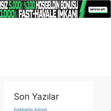
Son Yazılar
Epikbahis Adresi