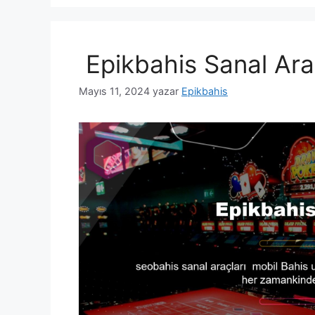
Epikbahis Sanal Ara
Mayıs 11, 2024
yazar
Epikbahis