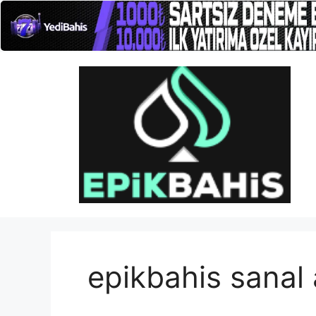
İçeriğe
atla
epikbahis sanal 