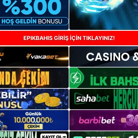
EPIKBAHIS GİRİŞ İÇİN TIKLAYINIZ!