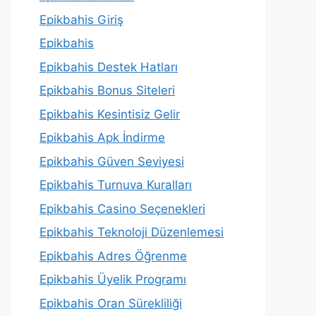
Epikbahis Giriş
Epikbahis
Epikbahis Destek Hatları
Epikbahis Bonus Siteleri
Epikbahis Kesintisiz Gelir
Epikbahis Apk İndirme
Epikbahis Güven Seviyesi
Epikbahis Turnuva Kuralları
Epikbahis Casino Seçenekleri
Epikbahis Teknoloji Düzenlemesi
Epikbahis Adres Öğrenme
Epikbahis Üyelik Programı
Epikbahis Oran Sürekliliği