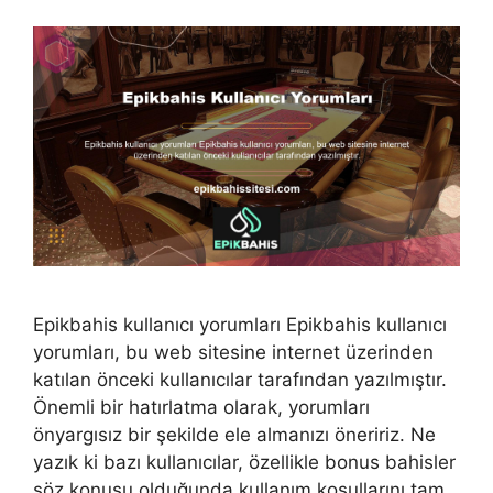
Epikbahis kullanıcı yorumları Epikbahis kullanıcı
yorumları, bu web sitesine internet üzerinden
katılan önceki kullanıcılar tarafından yazılmıştır.
Önemli bir hatırlatma olarak, yorumları
önyargısız bir şekilde ele almanızı öneririz. Ne
yazık ki bazı kullanıcılar, özellikle bonus bahisler
söz konusu olduğunda kullanım koşullarını tam