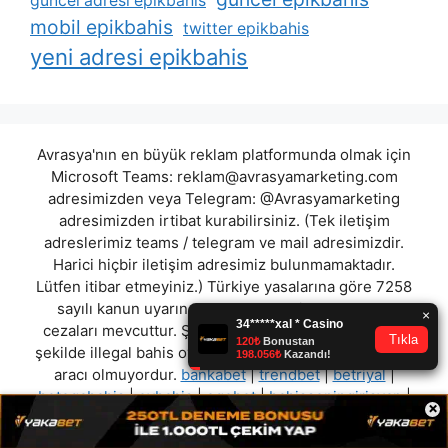
güncel adresi epikbahis
mobil epikbahis
twitter epikbahis
yeni adresi epikbahis
Avrasya'nın en büyük reklam platformunda olmak için
Microsoft Teams:
reklam@avrasyamarketing.com
adresimizden veya Telegram: @Avrasyamarketing
adresimizden irtibat kurabilirsiniz. (Tek iletişim
adreslerimiz teams / telegram ve mail adresimizdir.
Harici hiçbir iletişim adresimiz bulunmamaktadır.
Lütfen itibar etmeyiniz.) Türkiye yasalarına göre 7258
sayılı kanun uyarınca yasa dışı bahis oynamanın
cezaları mevcuttur. Şu an bulunduğunuz site hiç bir
şekilde illegal bahis oyunları oynatmıyor ve oynamaya
aracı olmuyordur.
bankabet
|
trendbet
|
betriyal
|
botegabahis
|
evbahis
|
egebet
|
bahisseningirisyap
|
×
hellbet