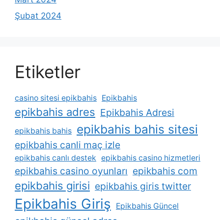
Şubat 2024
Etiketler
casino sitesi epikbahis
Epikbahis
epikbahis adres
Epikbahis Adresi
epikbahis bahis sitesi
epikbahis bahis
epikbahis canli maç izle
epikbahis canlı destek
epikbahis casino hizmetleri
epikbahis casino oyunları
epikbahis com
epikbahis girisi
epikbahis giris twitter
Epikbahis Giriş
Epikbahis Güncel