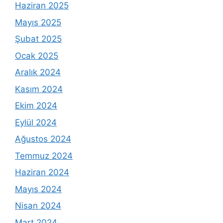
Haziran 2025
Mayıs 2025
Şubat 2025
Ocak 2025
Aralık 2024
Kasım 2024
Ekim 2024
Eylül 2024
Ağustos 2024
Temmuz 2024
Haziran 2024
Mayıs 2024
Nisan 2024
Mart 2024