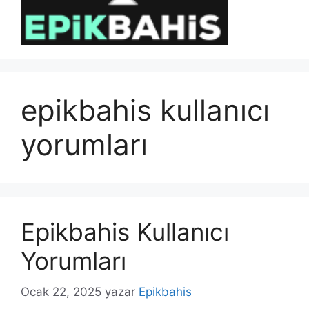
epikbahis kullanıcı
yorumları
Epikbahis Kullanıcı
Yorumları
Ocak 22, 2025
yazar
Epikbahis