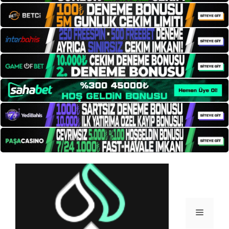
İçeriğe
atla
Menü