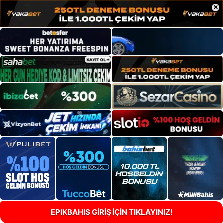
×
EPIKBAHIS GİRİŞ İÇİN TIKLAYINIZ!