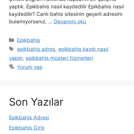
yaptık. Epikbahis nasıl kaydedilir Epikbahis nasıl
kaydedilir? Canlı bahis sitesinin geçerli adresini
bulamıyorsanız, …
Devamını oku
Kategoriler
Epikbahis
Etiketler
epikbahis adres
,
epikbahis kaydı nasıl
yapılır
,
epikbahis müşteri hizmetleri
Yorum yap
Son Yazılar
Epikbahis Adresi
Epikbahis Giriş