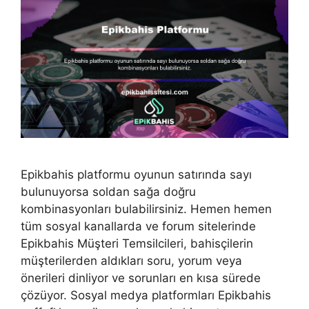
Epikbahis platformu oyunun satırında sayı
bulunuyorsa soldan sağa doğru
kombinasyonları bulabilirsiniz. Hemen hemen
tüm sosyal kanallarda ve forum sitelerinde
Epikbahis Müşteri Temsilcileri, bahisçilerin
müşterilerden aldıkları soru, yorum veya
önerileri dinliyor ve sorunları en kısa sürede
çözüyor. Sosyal medya platformları Epikbahis