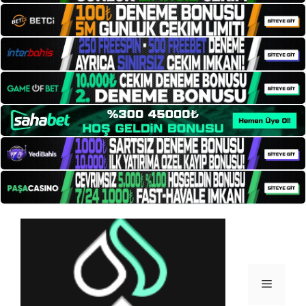
İçeriğe
atla
Menü