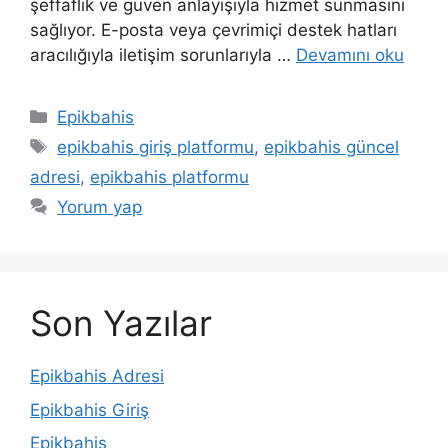
şeffaflık ve güven anlayışıyla hizmet sunmasını
sağlıyor. E-posta veya çevrimiçi destek hatları
aracılığıyla iletişim sorunlarıyla …
Devamını oku
Kategoriler
Epikbahis
Etiketler
epikbahis giriş platformu
,
epikbahis güncel
adresi
,
epikbahis platformu
Yorum yap
Son Yazılar
Epikbahis Adresi
Epikbahis Giriş
Epikbahis