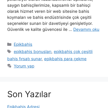
saygın bahisçilerimize, kapsamlı bir bahisçi
olarak hizmet veren bir web sitesine bahis
koymaları ve bahis endüstrisinde çok çeşitli
seçenekler sunan bir davetiyeyi genişletiyor.
Güvenlik ve kalite güvencesi ile …
Devamını oku
Kategoriler
Epikbahis
Etiketler
epikbahis bonusları
,
epikbahis çok çeşitli
bahis fırsatı sunar
,
epikbahis para çekme
Yorum yap
Son Yazılar
Epikbahis Adresi