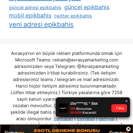
güncel epikbahis
güncel adresi epikbahis
mobil epikbahis
twitter epikbahis
yeni adresi epikbahis
Avrasya'nın en büyük reklam platformunda olmak için
Microsoft Teams:
reklam@avrasyamarketing.com
adresimizden veya Telegram: @Avrasyamarketing
adresimizden irtibat kurabilirsiniz. (Tek iletişim
adreslerimiz teams / telegram ve mail adresimizdir.
Harici hiçbir iletişim adresimiz bulunmamaktadır.
Lütfen itibar etmeyiniz.) Türkiye yasalarına göre 7258
sayılı kanun uyarınca yasa dışı bahis oynamanın
cezaları mevcuttur. Şu an bulunduğunuz site hiç bir
şekilde illegal bahis oyunları oynatmıyor ve oynamaya
aracı olmuyordur.
bankabet
|
trendbet
|
betriyal
|
botegabahis
|
evbahis
|
egebet
|
bahisseningirisyap
|
×
hellbet