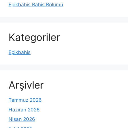
Epikbahis Bahis Bölümü
Kategoriler
Epikbahis
Arşivler
Temmuz 2026
Haziran 2026
Nisan 2026