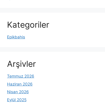
Kategoriler
Epikbahis
Arşivler
Temmuz 2026
Haziran 2026
Nisan 2026
Eylül 2025