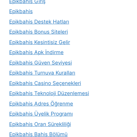
Epikbahis Giriş
Epikbahis
Epikbahis Destek Hatları
Epikbahis Bonus Siteleri
Epikbahis Kesintisiz Gelir
Epikbahis Apk İndirme
Epikbahis Güven Seviyesi
Epikbahis Turnuva Kuralları
Epikbahis Casino Seçenekleri
Epikbahis Teknoloji Düzenlemesi
Epikbahis Adres Öğrenme
Epikbahis Üyelik Programı
Epikbahis Oran Sürekliliği
Epikbahis Bahis Bölümü