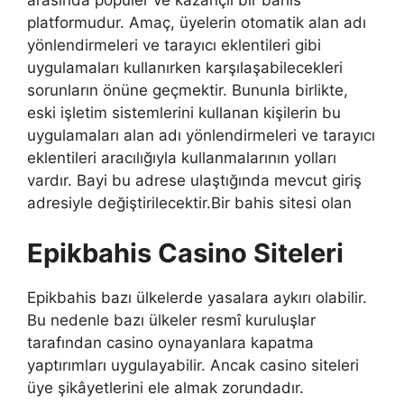
arasında popüler ve kazançlı bir bahis
platformudur. Amaç, üyelerin otomatik alan adı
yönlendirmeleri ve tarayıcı eklentileri gibi
uygulamaları kullanırken karşılaşabilecekleri
sorunların önüne geçmektir. Bununla birlikte,
eski işletim sistemlerini kullanan kişilerin bu
uygulamaları alan adı yönlendirmeleri ve tarayıcı
eklentileri aracılığıyla kullanmalarının yolları
vardır. Bayi bu adrese ulaştığında mevcut giriş
adresiyle değiştirilecektir.Bir bahis sitesi olan
Epikbahis Casino Siteleri
Epikbahis bazı ülkelerde yasalara aykırı olabilir.
Bu nedenle bazı ülkeler resmî kuruluşlar
tarafından casino oynayanlara kapatma
yaptırımları uygulayabilir. Ancak casino siteleri
üye şikâyetlerini ele almak zorundadır.