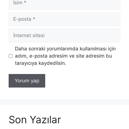
E-
posta
İnternet
sitesi
Daha sonraki yorumlarımda kullanılması için
adım, e-posta adresim ve site adresim bu
tarayıcıya kaydedilsin.
Son Yazılar