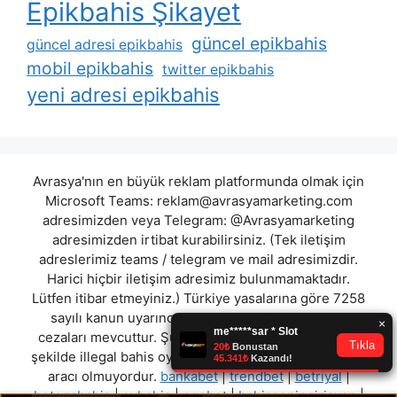
Epikbahis Şikayet
güncel epikbahis
güncel adresi epikbahis
mobil epikbahis
twitter epikbahis
yeni adresi epikbahis
Avrasya'nın en büyük reklam platformunda olmak için
Microsoft Teams:
reklam@avrasyamarketing.com
adresimizden veya Telegram: @Avrasyamarketing
adresimizden irtibat kurabilirsiniz. (Tek iletişim
adreslerimiz teams / telegram ve mail adresimizdir.
Harici hiçbir iletişim adresimiz bulunmamaktadır.
Lütfen itibar etmeyiniz.) Türkiye yasalarına göre 7258
sayılı kanun uyarınca yasa dışı bahis oynamanın
cezaları mevcuttur. Şu an bulunduğunuz site hiç bir
şekilde illegal bahis oyunları oynatmıyor ve oynamaya
aracı olmuyordur.
bankabet
|
trendbet
|
betriyal
|
botegabahis
|
evbahis
|
egebet
|
bahisseningirisyap
|