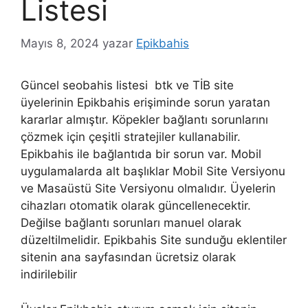
Listesi
Mayıs 8, 2024
yazar
Epikbahis
Güncel seobahis listesi btk ve TİB site
üyelerinin Epikbahis erişiminde sorun yaratan
kararlar almıştır. Köpekler bağlantı sorunlarını
çözmek için çeşitli stratejiler kullanabilir.
Epikbahis ile bağlantıda bir sorun var. Mobil
uygulamalarda alt başlıklar Mobil Site Versiyonu
ve Masaüstü Site Versiyonu olmalıdır. Üyelerin
cihazları otomatik olarak güncellenecektir.
Değilse bağlantı sorunları manuel olarak
düzeltilmelidir. Epikbahis Site sunduğu eklentiler
sitenin ana sayfasından ücretsiz olarak
indirilebilir