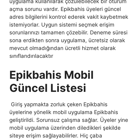
uygulama kullanılarak çözülebilecek bir oturum
açma sorunu vardır. Epikbahis üyeleri güncel
adres bilgilerini kontrol ederek vakit kaybetmek
istemiyorlar. Uygun sistemi seçmek erişim
sorunlarınızı tamamen çözebilir. Deneme süresi
sona erdikten sonra uygulama, ücretsiz olarak
mevcut olmadığından ücretli hizmet olarak
sınıflandırılacaktır
Epikbahis Mobil
Güncel Listesi
Giriş yapmakta zorluk çeken Epikbahis
üyelerine yönelik mobil uygulama Epikbahis
geliştirildi. Sorunsuz çalışma sağlar. Üyeler yine
mobil uygulama üzerinden diledikleri şekilde
siteye erişim sağlayabilirler. Hiç çaba