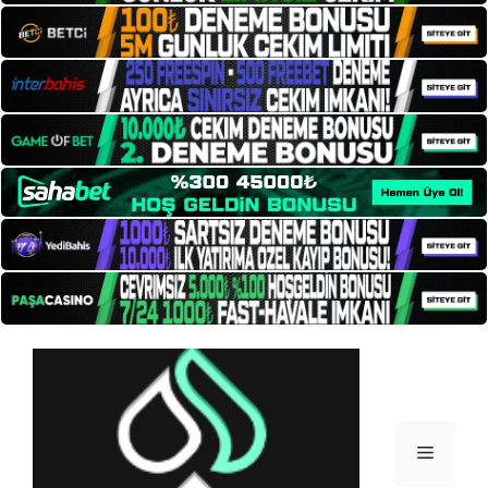
İçeriğe
atla
Menü