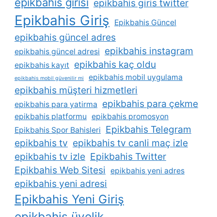
epikbahis girisi
epikbahis giris twitter
Epikbahis Giriş
Epikbahis Güncel
epikbahis güncel adres
epikbahis instagram
epikbahis güncel adresi
epikbahis kaç oldu
epikbahis kayıt
epikbahis mobil uygulama
epikbahis mobil güvenilir mi
epikbahis müşteri hizmetleri
epikbahis para çekme
epikbahis para yatirma
epikbahis platformu
epikbahis promosyon
Epikbahis Telegram
Epikbahis Spor Bahisleri
epikbahis tv
epikbahis tv canli maç izle
epikbahis tv izle
Epikbahis Twitter
Epikbahis Web Sitesi
epikbahis yeni adres
epikbahis yeni adresi
Epikbahis Yeni Giriş
epikbahis üyelik