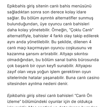
Epikbahis giriş sitenin canlı bahis menüsünü
sağladıktan sonra son derece kolay idare
sağlar. Bu bölüm ayrıntılı alternatifler sunmuş
bulunduğundan, üye oyuncu canlı bahisleri
daha kolay yönetebilir. Örneğin, “Çoklu Canlı”
alternatifiyle, bahisler 4 farklı olay takip edilerek
aynı anda yönetilebilir. Bu şekilde, dilenen 4
canlı maçı kaçırmayan oyuncu coşkusunu ve
kazanma şansını artırabilir. Altyapı sıkıntısı
olmadığından, bu bölüm sanal bahis bürosunda
çok başarılı bir oyun keyfi sunabilir. Altyapısı
zayıf olan veya yoğun işlem gerektiren oyun
sitelerinde hatalar yaşanabilir. Buna canlı casino
sitesinden ayrılma nedeni denir.
Epikbahis giriş sitesi
canlı bahisleri “Canlı Ön
izleme” bölümündeki oyunlar için de oldukça