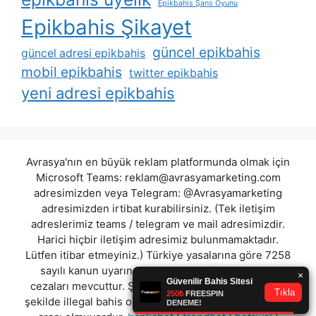
Epikbahis Şans Oyunu
Epikbahis Şikayet
güncel epikbahis
güncel adresi epikbahis
mobil epikbahis
twitter epikbahis
yeni adresi epikbahis
Avrasya'nın en büyük reklam platformunda olmak için
Microsoft Teams:
reklam@avrasyamarketing.com
adresimizden veya Telegram: @Avrasyamarketing
adresimizden irtibat kurabilirsiniz. (Tek iletişim
adreslerimiz teams / telegram ve mail adresimizdir.
Harici hiçbir iletişim adresimiz bulunmamaktadır.
Lütfen itibar etmeyiniz.) Türkiye yasalarına göre 7258
sayılı kanun uyarınca yasa dışı bahis oynamanın
cezaları mevcuttur. Şu an bulunduğunuz site hiç bir
şekilde illegal bahis oyunları oynatmıyor ve oynamaya