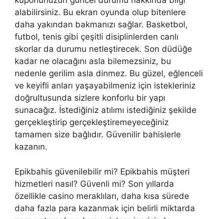
kuponunuzun güncel durumu hakkında bilgi
alabilirsiniz. Bu ekran oyunda olup bitenlere
daha yakından bakmanızı sağlar. Basketbol,
futbol, tenis gibi çeşitli disiplinlerden canlı
skorlar da durumu netleştirecek. Son düdüğe
kadar ne olacağını asla bilemezsiniz, bu
nedenle gerilim asla dinmez. Bu güzel, eğlenceli
ve keyifli anları yaşayabilmeniz için istekleriniz
doğrultusunda sizlere konforlu bir yapı
sunacağız. İstediğiniz atılımı istediğiniz şekilde
gerçekleştirip gerçekleştiremeyeceğiniz
tamamen size bağlıdır. Güvenilir bahislerle
kazanın.
Epikbahis güvenilebilir mi? Epikbahis müşteri
hizmetleri nasıl? Güvenli mi? Son yıllarda
özellikle casino meraklıları, daha kısa sürede
daha fazla para kazanmak için belirli miktarda