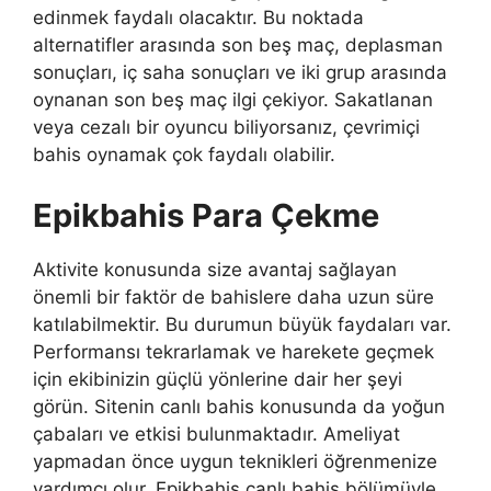
edinmek faydalı olacaktır. Bu noktada
alternatifler arasında son beş maç, deplasman
sonuçları, iç saha sonuçları ve iki grup arasında
oynanan son beş maç ilgi çekiyor. Sakatlanan
veya cezalı bir oyuncu biliyorsanız, çevrimiçi
bahis oynamak çok faydalı olabilir.
Epikbahis Para Çekme
Aktivite konusunda size avantaj sağlayan
önemli bir faktör de bahislere daha uzun süre
katılabilmektir. Bu durumun büyük faydaları var.
Performansı tekrarlamak ve harekete geçmek
için ekibinizin güçlü yönlerine dair her şeyi
görün. Sitenin canlı bahis konusunda da yoğun
çabaları ve etkisi bulunmaktadır. Ameliyat
yapmadan önce uygun teknikleri öğrenmenize
yardımcı olur. Epikbahis canlı bahis bölümüyle