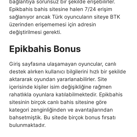
bağlantıya sorunsuz bir şekilde erişebilirler.
Epikbahis bahis sitesine halen 7/24 erişim
sağlanıyor ancak Türk oyuncuların siteye BTK
üzerinden erişememesi için adresin
değiştirilmesi gerekti.
Epikbahis Bonus
Giriş sayfasına ulaşamayan oyuncular, canlı
destek alırken kullanıcı bilgilerini hızlı bir şekilde
aktararak oyundan yararlanabilirler. Site
içerisinde kişiler isim değişikliğine rağmen
rahatlıkla oyunlara katılabilmektedir. Epikbahis
sitesinin birçok canlı bahis sitesine göre
kategori zenginliğinden ve avantajlarından
bahsetmiştik. Bu sitede birçok bonus fırsatı
bulunmaktadır.