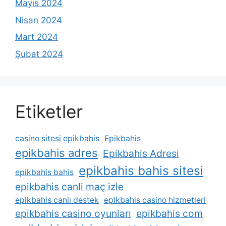
Mayıs 2024
Nisan 2024
Mart 2024
Şubat 2024
Etiketler
casino sitesi epikbahis
Epikbahis
epikbahis adres
Epikbahis Adresi
epikbahis bahis sitesi
epikbahis bahis
epikbahis canli maç izle
epikbahis canlı destek
epikbahis casino hizmetleri
epikbahis casino oyunları
epikbahis com