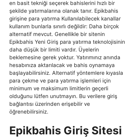
en basit tekniği seçerek bahislerini hızlı bir
şekilde yatırmalarına olanak tanır. Epikbahis
girişine para yatırma Kullanılabilecek kanallar
kullanım bunlarla sınırlı değildir: Daha birçok
alternatif mevcut. Genellikle bir sitenin
Epikbahis Yeni Giriş para yatırma teknolojisinin
daha düşük bir limiti vardır. Üyelerin
beklemesine gerek yoktur. Yatırımınız anında
hesabınıza aktarılacak ve bahis oynamaya
başlayabilirsiniz. Alternatif yöntemlere kıyasla
para çekme ve para yatırma işlemleri için
minimum ve maksimum limitlerin geçerli
olduğunu lütfen unutmayın. Bu verilere giriş
bağlantısı üzerinden erişebilir ve
öğrenebilirsiniz.
Epikbahis Giriş Sitesi