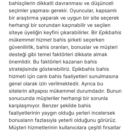
bahisçilerin dikkatli davranması ve düşünceli
seçimler yapması gerekir. Oyuncular, kapsamlı
bir araştırma yaparak ve uygun bir site seçerek
herhangi bir sorundan kaçınabilir ve seçilen
siteye üyeliğin keyfini çıkarabilirler. Bir
Epikbahis
mükemmel hizmet
bahis şirketi seçerken
güvenilirlik, bahis oranları, bonuslar ve müşteri
desteği gibi temel faktörleri dikkate almak
önemlidir. Bu faktörleri kazanan bahis
stratejisinde gösterebiliriz. Epikbahis bahis
hizmeti için canlı bahis faaliyetleri sunulmasına
genel olarak izin verilmektedir. Ayrıca bu
sitelerin altyapısı mükemmel durumdadır. Bunun
sonucunda müşteriler herhangi bir sorunla
karşılaşmıyor. Benzer şekilde bahis
faaliyetlerinin yaygın olduğu yerleri incelersek
bonusların fazlasıyla yeterli olduğunu görürüz.
Müşteri hizmetlerinin kullanıcılara çeşitli fırsatlar