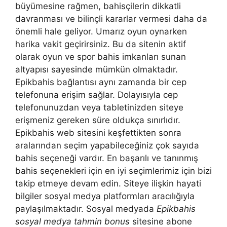
büyümesine rağmen, bahisçilerin dikkatli
davranması ve bilinçli kararlar vermesi daha da
önemli hale geliyor. Umarız oyun oynarken
harika vakit geçirirsiniz. Bu da sitenin aktif
olarak oyun ve spor bahis imkanları sunan
altyapısı sayesinde mümkün olmaktadır.
Epikbahis bağlantısı aynı zamanda bir cep
telefonuna erişim sağlar. Dolayısıyla cep
telefonunuzdan veya tabletinizden siteye
erişmeniz gereken süre oldukça sınırlıdır.
Epikbahis web sitesini keşfettikten sonra
aralarından seçim yapabileceğiniz çok sayıda
bahis seçeneği vardır. En başarılı ve tanınmış
bahis seçenekleri için en iyi seçimlerimiz için bizi
takip etmeye devam edin. Siteye ilişkin hayati
bilgiler sosyal medya platformları aracılığıyla
paylaşılmaktadır. Sosyal medyada
Epikbahis
sosyal medya tahmin bonus
sitesine abone