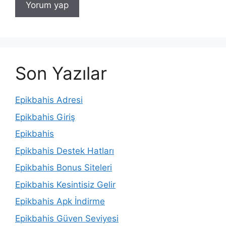
Son Yazılar
Epikbahis Adresi
Epikbahis Giriş
Epikbahis
Epikbahis Destek Hatları
Epikbahis Bonus Siteleri
Epikbahis Kesintisiz Gelir
Epikbahis Apk İndirme
Epikbahis Güven Seviyesi