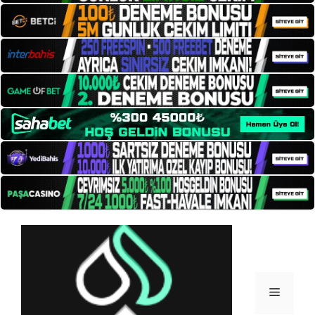
İçeriğe
atla
Menü