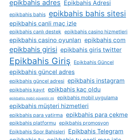
epikbahis adres
Epikbahis Adresi
epikbahis bahis sitesi
epikbahis bahis
epikbahis canli maç izle
epikbahis canlı destek
epikbahis casino hizmetleri
epikbahis casino oyunları
epikbahis com
epikbahis girisi
epikbahis giris twitter
Epikbahis Giriş
Epikbahis Güncel
epikbahis güncel adres
epikbahis instagram
epikbahis güncel adresi
epikbahis kaç oldu
epikbahis kayıt
epikbahis mobil uygulama
epikbahis mobil güvenilir mi
epikbahis müşteri hizmetleri
epikbahis para çekme
epikbahis para yatirma
epikbahis platformu
epikbahis promosyon
Epikbahis Telegram
Epikbahis Spor Bahisleri