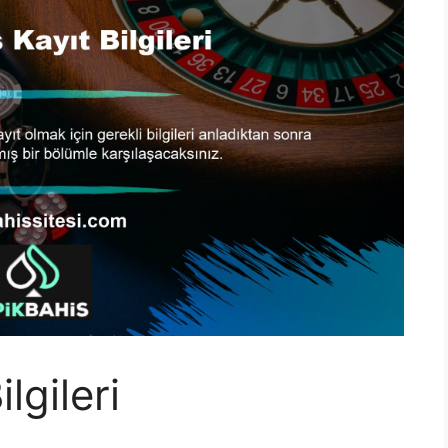
lgileri