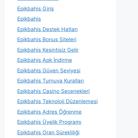
Epikbahis Giriş
Epikbahis
Epikbahis Destek Hatları
Epikbahis Bonus Siteleri
Epikbahis Kesintisiz Gelir
Epikbahis Apk İndirme
Epikbahis Güven Seviyesi
Epikbahis Turnuva Kuralları
Epikbahis Casino Seçenekleri
Epikbahis Teknoloji Düzenlemesi
Epikbahis Adres Öğrenme
Epikbahis Üyelik Programı
Epikbahis Oran Sürekliliği