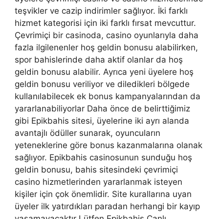
teşvikler ve cazip indirimler sağlıyor. İki farklı
hizmet kategorisi için iki farklı fırsat mevcuttur.
Çevrimiçi bir casinoda, casino oyunlarıyla daha
fazla ilgilenenler hoş geldin bonusu alabilirken,
spor bahislerinde daha aktif olanlar da hoş
geldin bonusu alabilir. Ayrıca yeni üyelere hoş
geldin bonusu veriliyor ve diledikleri bölgede
kullanılabilecek ek bonus kampanyalarından da
yararlanabiliyorlar Daha önce de belirttiğimiz
gibi Epikbahis sitesi, üyelerine iki ayrı alanda
avantajlı ödüller sunarak, oyuncuların
yeteneklerine göre bonus kazanmalarına olanak
sağlıyor. Epikbahis casinosunun sunduğu hoş
geldin bonusu, bahis sitesindeki çevrimiçi
casino hizmetlerinden yararlanmak isteyen
kişiler için çok önemlidir. Site kurallarına uyan
üyeler ilk yatırdıkları paradan herhangi bir kayıp
yaşamayacaktır Lütfen Epikbahis Canlı