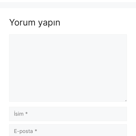
Yorum yapın
Yorum
İsim
E-
posta