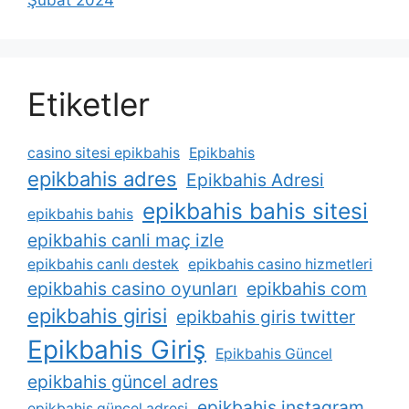
Şubat 2024
Etiketler
casino sitesi epikbahis
Epikbahis
epikbahis adres
Epikbahis Adresi
epikbahis bahis sitesi
epikbahis bahis
epikbahis canli maç izle
epikbahis canlı destek
epikbahis casino hizmetleri
epikbahis casino oyunları
epikbahis com
epikbahis girisi
epikbahis giris twitter
Epikbahis Giriş
Epikbahis Güncel
epikbahis güncel adres
epikbahis instagram
epikbahis güncel adresi