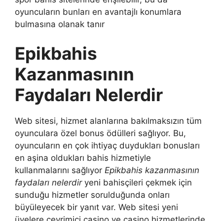
oyuncuların bunları en avantajlı konumlara
bulmasına olanak tanır
Epikbahis
Kazanmasının
Faydaları Nelerdir
Web sitesi, hizmet alanlarına bakılmaksızın tüm
oyunculara özel bonus ödülleri sağlıyor. Bu,
oyuncuların en çok ihtiyaç duydukları bonusları
en aşina oldukları bahis hizmetiyle
kullanmalarını sağlıyor
Epikbahis kazanmasının
faydaları nelerdir
yeni bahisçileri çekmek için
sunduğu hizmetler sorulduğunda onları
büyüleyecek bir yanıt var. Web sitesi yeni
üyelere çevrimiçi casino ve casino hizmetlerinde