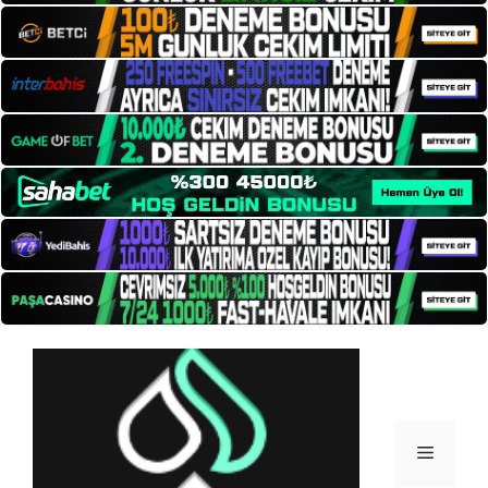
İçeriğe
atla
Menü