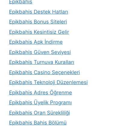
Epikbahis
Epikbahis Destek Hatları
Epikbahis Bonus Siteleri
Epikbahis Kesintisiz Gelir
Epikbahis Apk İndirme
Epikbahis Güven Seviyesi
Epikbahis Turnuva Kuralları
Epikbahis Casino Seçenekleri
Epikbahis Teknoloji Düzenlemesi
Epikbahis Adres Öğrenme
Epikbahis Üyelik Programı
Epikbahis Oran Sürekliliği
Epikbahis Bahis Bölümü